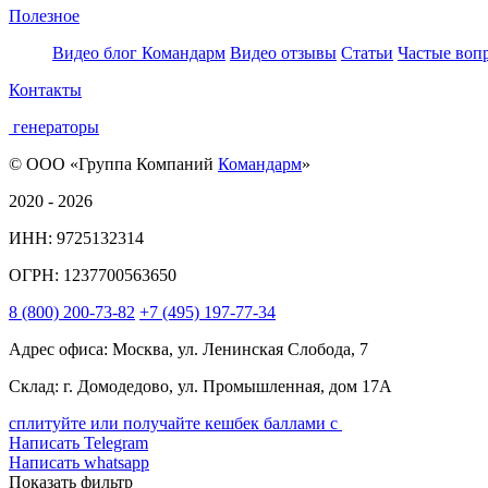
Полезное
Видео блог Командарм
Видео отзывы
Статьи
Частые воп
Контакты
генераторы
© ООО «Группа Компаний
Командарм
»
2020 - 2026
ИНН: 9725132314
ОГРН: 1237700563650
8
(800)
200-73-82
+7
(495)
197-77-34
Адрес офиса: Москва, ул. Ленинская Слобода, 7
Склад: г. Домодедово, ул. Промышленная, дом 17А
сплитуйте или получайте кешбек баллами с
Написать Telegram
Написать whatsapp
Показать фильтр