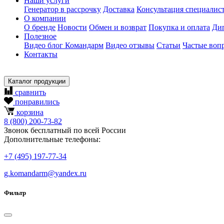
Наши услуги
Генератор в рассрочку
Доставка
Консультация специалис
О компании
О бренде
Новости
Обмен и возврат
Покупка и оплата
Ди
Полезное
Видео блог Командарм
Видео отзывы
Статьи
Частые воп
Контакты
Каталог продукции
сравнить
понравились
корзина
8
(800)
200-73-82
Звонок бесплатный по всей России
Дополнительные телефоны:
+7
(495)
197-77-34
g.komandarm
@
yandex.ru
Фильтр