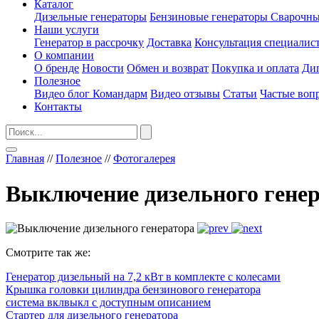
Каталог
Дизельные генераторы
Бензиновые генераторы
Сварочны
Наши услуги
Генератор в рассрочку
Доставка
Консультация специалис
О компании
О бренде
Новости
Обмен и возврат
Покупка и оплата
Ди
Полезное
Видео блог Командарм
Видео отзывы
Статьи
Частые воп
Контакты
Главная
//
Полезное
//
Фотогалерея
Выключение дизельного гене
Смотрите так же:
Генератор дизельный на 7,2 кВт в комплекте с колесами
Крышка головки цилиндра бензинового генератора
система вклвыкл с доступным описанием
Стартер для дизельного генератора