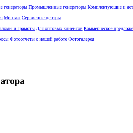
е генераторы
Промышленные генераторы
Комплектующие и де
та
Монтаж
Сервисные центры
пломы и грамоты
Для оптовых клиентов
Коммерческое предлож
росы
Фотоотчеты о нашей работе
Фотогалерея
ратора