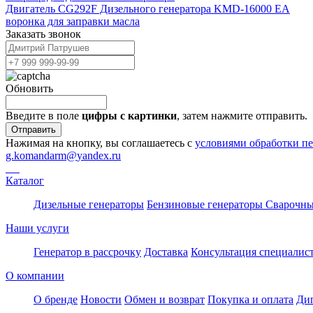
Двигатель CG292F Дизельного генератора KMD-16000 EA
воронка для заправки масла
Заказать звонок
Обновить
Введите в поле
цифры c картинки
, затем нажмите отправить.
Отправить
Нажимая на кнопку, вы соглашаетесь с
условиями обработки п
g.komandarm
@
yandex.ru
Каталог
Дизельные генераторы
Бензиновые генераторы
Сварочны
Наши услуги
Генератор в рассрочку
Доставка
Консультация специалис
О компании
О бренде
Новости
Обмен и возврат
Покупка и оплата
Ди