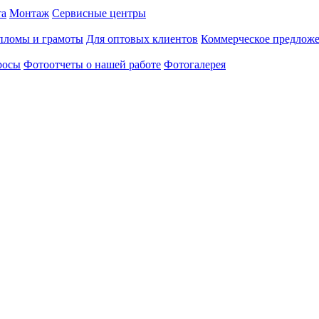
та
Монтаж
Сервисные центры
пломы и грамоты
Для оптовых клиентов
Коммерческое предлож
росы
Фотоотчеты о нашей работе
Фотогалерея