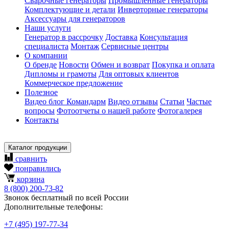
Сварочные генераторы
Промышленные генераторы
Комплектующие и детали
Инверторные генераторы
Аксессуары для генераторов
Наши услуги
Генератор в рассрочку
Доставка
Консультация
специалиста
Монтаж
Сервисные центры
О компании
О бренде
Новости
Обмен и возврат
Покупка и оплата
Дипломы и грамоты
Для оптовых клиентов
Коммерческое предложение
Полезное
Видео блог Командарм
Видео отзывы
Статьи
Частые
вопросы
Фотоотчеты о нашей работе
Фотогалерея
Контакты
Каталог продукции
сравнить
понравились
корзина
8
(800)
200-73-82
Звонок бесплатный по всей России
Дополнительные телефоны:
+7
(495)
197-77-34