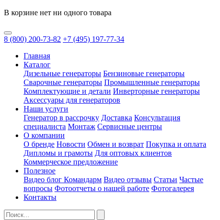
В корзине нет ни одного товара
8
(800)
200-73-82
+7
(495)
197-77-34
Главная
Каталог
Дизельные генераторы
Бензиновые генераторы
Сварочные генераторы
Промышленные генераторы
Комплектующие и детали
Инверторные генераторы
Аксессуары для генераторов
Наши услуги
Генератор в рассрочку
Доставка
Консультация
специалиста
Монтаж
Сервисные центры
О компании
О бренде
Новости
Обмен и возврат
Покупка и оплата
Дипломы и грамоты
Для оптовых клиентов
Коммерческое предложение
Полезное
Видео блог Командарм
Видео отзывы
Статьи
Частые
вопросы
Фотоотчеты о нашей работе
Фотогалерея
Контакты