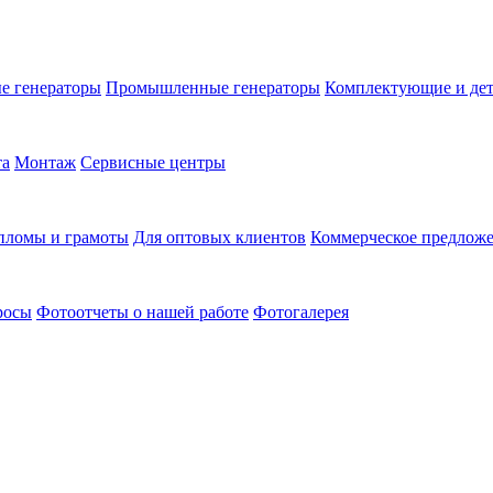
е генераторы
Промышленные генераторы
Комплектующие и де
та
Монтаж
Сервисные центры
пломы и грамоты
Для оптовых клиентов
Коммерческое предлож
росы
Фотоотчеты о нашей работе
Фотогалерея