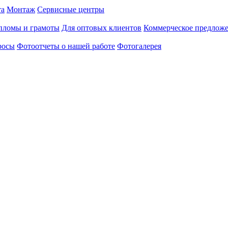
та
Монтаж
Сервисные центры
пломы и грамоты
Для оптовых клиентов
Коммерческое предлож
росы
Фотоотчеты о нашей работе
Фотогалерея