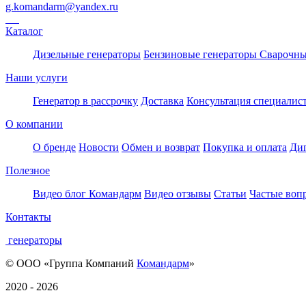
g.komandarm
@
yandex.ru
Каталог
Дизельные генераторы
Бензиновые генераторы
Сварочны
Наши услуги
Генератор в рассрочку
Доставка
Консультация специалис
О компании
О бренде
Новости
Обмен и возврат
Покупка и оплата
Ди
Полезное
Видео блог Командарм
Видео отзывы
Статьи
Частые воп
Контакты
генераторы
© ООО «Группа Компаний
Командарм
»
2020 - 2026