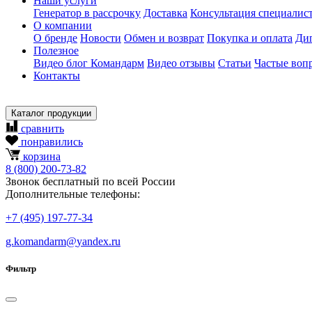
Наши услуги
Генератор в рассрочку
Доставка
Консультация специалис
О компании
О бренде
Новости
Обмен и возврат
Покупка и оплата
Ди
Полезное
Видео блог Командарм
Видео отзывы
Статьи
Частые воп
Контакты
Каталог продукции
сравнить
понравились
корзина
8
(800)
200-73-82
Звонок бесплатный по всей России
Дополнительные телефоны:
+7
(495)
197-77-34
g.komandarm
@
yandex.ru
Фильтр