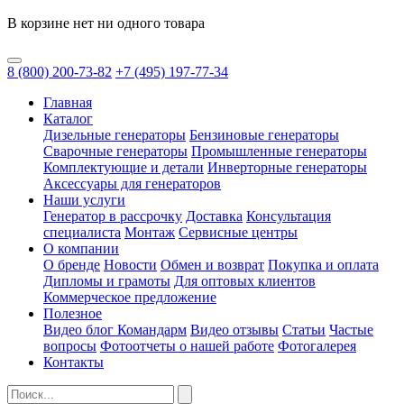
В корзине нет ни одного товара
8
(800)
200-73-82
+7
(495)
197-77-34
Главная
Каталог
Дизельные генераторы
Бензиновые генераторы
Сварочные генераторы
Промышленные генераторы
Комплектующие и детали
Инверторные генераторы
Аксессуары для генераторов
Наши услуги
Генератор в рассрочку
Доставка
Консультация
специалиста
Монтаж
Сервисные центры
О компании
О бренде
Новости
Обмен и возврат
Покупка и оплата
Дипломы и грамоты
Для оптовых клиентов
Коммерческое предложение
Полезное
Видео блог Командарм
Видео отзывы
Статьи
Частые
вопросы
Фотоотчеты о нашей работе
Фотогалерея
Контакты