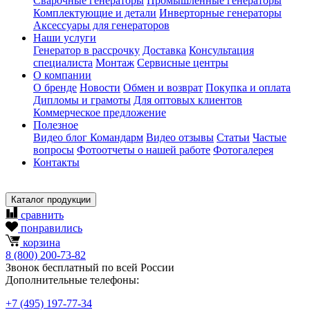
Сварочные генераторы
Промышленные генераторы
Комплектующие и детали
Инверторные генераторы
Аксессуары для генераторов
Наши услуги
Генератор в рассрочку
Доставка
Консультация
специалиста
Монтаж
Сервисные центры
О компании
О бренде
Новости
Обмен и возврат
Покупка и оплата
Дипломы и грамоты
Для оптовых клиентов
Коммерческое предложение
Полезное
Видео блог Командарм
Видео отзывы
Статьи
Частые
вопросы
Фотоотчеты о нашей работе
Фотогалерея
Контакты
Каталог продукции
сравнить
понравились
корзина
8
(800)
200-73-82
Звонок бесплатный по всей России
Дополнительные телефоны:
+7
(495)
197-77-34