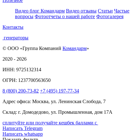
Полезное
Видео блог Командарм
Видео отзывы
Статьи
Частые
вопросы
Фотоотчеты о нашей работе
Фотогалерея
Контакты
генераторы
© ООО «Группа Компаний
Командарм
»
2020 - 2026
ИНН: 9725132314
ОГРН: 1237700563650
8
(800)
200-73-82
+7
(495)
197-77-34
Адрес офиса: Москва, ул. Ленинская Слобода, 7
Склад: г. Домодедово, ул. Промышленная, дом 17А
сплитуйте или получайте кешбек баллами с
Написать Telegram
Написать whatsapp
Показать фильтр