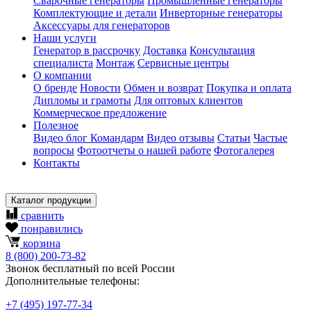
Сварочные генераторы
Промышленные генераторы
Комплектующие и детали
Инверторные генераторы
Аксессуары для генераторов
Наши услуги
Генератор в рассрочку
Доставка
Консультация
специалиста
Монтаж
Сервисные центры
О компании
О бренде
Новости
Обмен и возврат
Покупка и оплата
Дипломы и грамоты
Для оптовых клиентов
Коммерческое предложение
Полезное
Видео блог Командарм
Видео отзывы
Статьи
Частые
вопросы
Фотоотчеты о нашей работе
Фотогалерея
Контакты
Каталог продукции
сравнить
понравились
корзина
8
(800)
200-73-82
Звонок бесплатный по всей России
Дополнительные телефоны:
+7
(495)
197-77-34