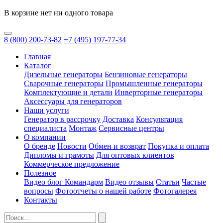
В корзине нет ни одного товара
8
(800)
200-73-82
+7
(495)
197-77-34
Главная
Каталог
Дизельные генераторы
Бензиновые генераторы
Сварочные генераторы
Промышленные генераторы
Комплектующие и детали
Инверторные генераторы
Аксессуары для генераторов
Наши услуги
Генератор в рассрочку
Доставка
Консультация
специалиста
Монтаж
Сервисные центры
О компании
О бренде
Новости
Обмен и возврат
Покупка и оплата
Дипломы и грамоты
Для оптовых клиентов
Коммерческое предложение
Полезное
Видео блог Командарм
Видео отзывы
Статьи
Частые
вопросы
Фотоотчеты о нашей работе
Фотогалерея
Контакты