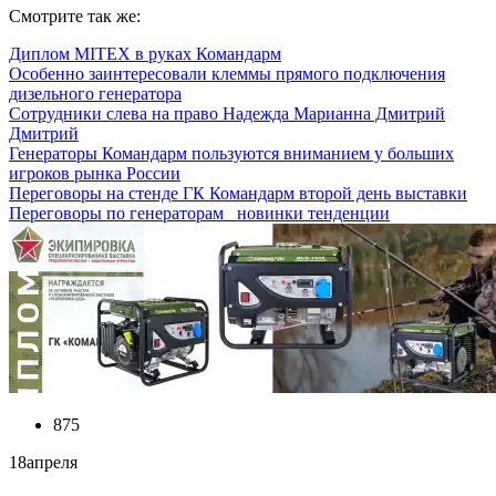
Смотрите так же:
Диплом MITEX в руках Командарм
Особенно заинтересовали клеммы прямого подключения
дизельного генератора
Сотрудники слева на право Надежда Марианна Дмитрий
Дмитрий
Генераторы Командарм пользуются вниманием у больших
игроков рынка России
Переговоры на стенде ГК Командарм второй день выставки
Переговоры по генераторам_ новинки тенденции
875
18
апреля