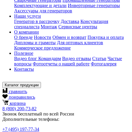
Сварочные генераторы
Промышленные генераторы
Комплектующие и детали
Инверторные генераторы
Аксессуары для генераторов
Наши услуги
Генератор в рассрочку
Доставка
Консультация
специалиста
Монтаж
Сервисные центры
О компании
О бренде
Новости
Обмен и возврат
Покупка и оплата
Дипломы и грамоты
Для оптовых клиентов
Коммерческое предложение
Полезное
Видео блог Командарм
Видео отзывы
Статьи
Частые
вопросы
Фотоотчеты о нашей работе
Фотогалерея
Контакты
Каталог продукции
сравнить
понравились
корзина
8
(800)
200-73-82
Звонок бесплатный по всей России
Дополнительные телефоны:
+7
(495)
197-77-34