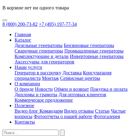
В корзине нет ни одного товара
8
(800)
200-73-82
+7
(495)
197-77-34
Главная
Каталог
Дизельные генераторы
Бензиновые генераторы
Сварочные генераторы
Промышленные генераторы
Комплектующие и детали
Инверторные генераторы
Аксессуары для генераторов
Наши услуги
Генератор в рассрочку
Доставка
Консультация
специалиста
Монтаж
Сервисные центры
О компании
О бренде
Новости
Обмен и возврат
Покупка и оплата
Дипломы и грамоты
Для оптовых клиентов
Коммерческое предложение
Полезное
Видео блог Командарм
Видео отзывы
Статьи
Частые
вопросы
Фотоотчеты о нашей работе
Фотогалерея
Контакты