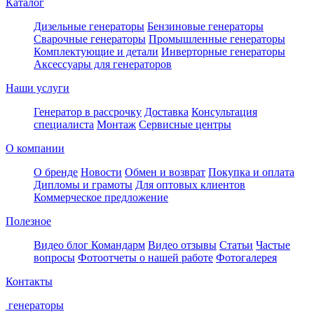
Каталог
Дизельные генераторы
Бензиновые генераторы
Сварочные генераторы
Промышленные генераторы
Комплектующие и детали
Инверторные генераторы
Аксессуары для генераторов
Наши услуги
Генератор в рассрочку
Доставка
Консультация
специалиста
Монтаж
Сервисные центры
О компании
О бренде
Новости
Обмен и возврат
Покупка и оплата
Дипломы и грамоты
Для оптовых клиентов
Коммерческое предложение
Полезное
Видео блог Командарм
Видео отзывы
Статьи
Частые
вопросы
Фотоотчеты о нашей работе
Фотогалерея
Контакты
генераторы