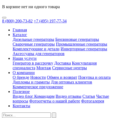
В корзине нет ни одного товара
8
(800)
200-73-82
+7
(495)
197-77-34
Главная
Каталог
Дизельные генераторы
Бензиновые генераторы
Сварочные генераторы
Промышленные генераторы
Комплектующие и детали
Инверторные генераторы
Аксессуары для генераторов
Наши услуги
Генератор в рассрочку
Доставка
Консультация
специалиста
Монтаж
Сервисные центры
О компании
О бренде
Новости
Обмен и возврат
Покупка и оплата
Дипломы и грамоты
Для оптовых клиентов
Коммерческое предложение
Полезное
Видео блог Командарм
Видео отзывы
Статьи
Частые
вопросы
Фотоотчеты о нашей работе
Фотогалерея
Контакты