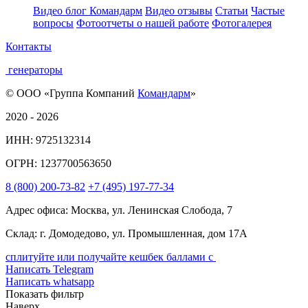
Видео блог Командарм
Видео отзывы
Статьи
Частые
вопросы
Фотоотчеты о нашей работе
Фотогалерея
Контакты
генераторы
© ООО «Группа Компаний
Командарм
»
2020 - 2026
ИНН: 9725132314
ОГРН: 1237700563650
8
(800)
200-73-82
+7
(495)
197-77-34
Адрес офиса: Москва, ул. Ленинская Слобода, 7
Склад: г. Домодедово, ул. Промышленная, дом 17А
сплитуйте или получайте кешбек баллами с
Написать Telegram
Написать whatsapp
Показать фильтр
Наверх