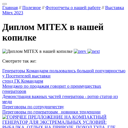
Главная
//
Полезное
//
Фотоотчеты о нашей работе
//
Выставка
Mitex 2023
Диплом MITEX в нашей
копилке
Смотрите так же:
Генераторы Командарм пользовались большой популярностью
у Посетителей выставки
стенд ГК Командарм
Менеджер по продажам говорит о преимуществах
генераторов
Демонстрация важных частей генератора - ротор статор из
меди
Переговоры по сотрудничеству
Переговоры по генераторам_ новинки тенденции