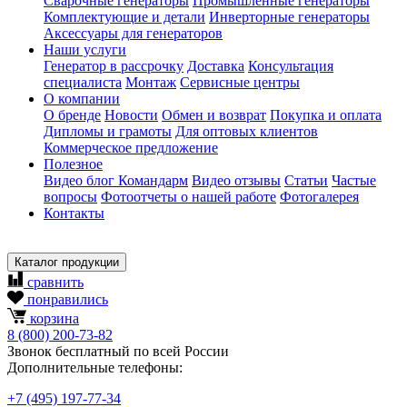
Сварочные генераторы
Промышленные генераторы
Комплектующие и детали
Инверторные генераторы
Аксессуары для генераторов
Наши услуги
Генератор в рассрочку
Доставка
Консультация
специалиста
Монтаж
Сервисные центры
О компании
О бренде
Новости
Обмен и возврат
Покупка и оплата
Дипломы и грамоты
Для оптовых клиентов
Коммерческое предложение
Полезное
Видео блог Командарм
Видео отзывы
Статьи
Частые
вопросы
Фотоотчеты о нашей работе
Фотогалерея
Контакты
Каталог продукции
сравнить
понравились
корзина
8
(800)
200-73-82
Звонок бесплатный по всей России
Дополнительные телефоны:
+7
(495)
197-77-34