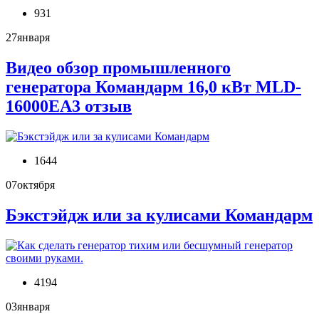
931
27
января
Видео обзор промышленного
генератора Командарм 16,0 кВт MLD-
16000EA3 отзыв
1644
07
октября
Бэкстэйдж или за кулисами Командарм
4194
03
января