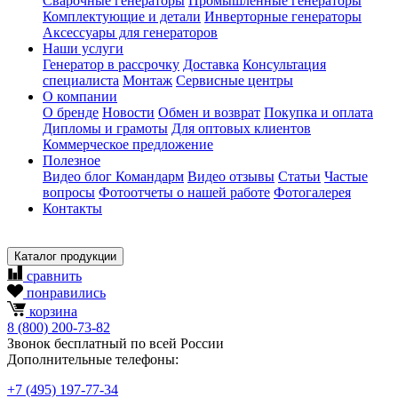
Сварочные генераторы
Промышленные генераторы
Комплектующие и детали
Инверторные генераторы
Аксессуары для генераторов
Наши услуги
Генератор в рассрочку
Доставка
Консультация
специалиста
Монтаж
Сервисные центры
О компании
О бренде
Новости
Обмен и возврат
Покупка и оплата
Дипломы и грамоты
Для оптовых клиентов
Коммерческое предложение
Полезное
Видео блог Командарм
Видео отзывы
Статьи
Частые
вопросы
Фотоотчеты о нашей работе
Фотогалерея
Контакты
Каталог продукции
сравнить
понравились
корзина
8
(800)
200-73-82
Звонок бесплатный по всей России
Дополнительные телефоны:
+7
(495)
197-77-34