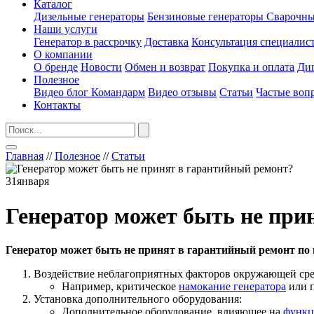
Каталог
Дизельные генераторы
Бензиновые генераторы
Сварочны
Наши услуги
Генератор в рассрочку
Доставка
Консультация специалис
О компании
О бренде
Новости
Обмен и возврат
Покупка и оплата
Ди
Полезное
Видео блог Командарм
Видео отзывы
Статьи
Частые воп
Контакты
Главная
//
Полезное
//
Статьи
31
января
Генератор может быть не при
Генератор может быть не принят в гарантийный ремонт по
Воздействие неблагоприятных факторов окружающей ср
Например, критическое
намокание генератора
или п
Установка дополнительного оборудования:
Дополнительное оборудование, влияющее на
функц