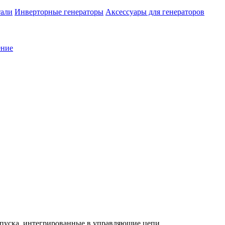
тали
Инверторные генераторы
Аксессуары для генераторов
ение
апуска, интегрированные в управляющие цепи.