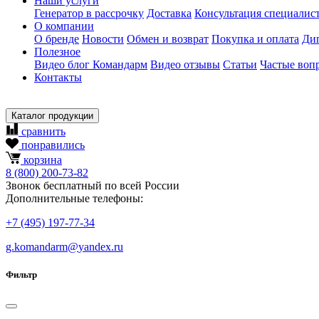
Наши услуги
Генератор в рассрочку
Доставка
Консультация специалис
О компании
О бренде
Новости
Обмен и возврат
Покупка и оплата
Ди
Полезное
Видео блог Командарм
Видео отзывы
Статьи
Частые воп
Контакты
Каталог продукции
сравнить
понравились
корзина
8
(800)
200-73-82
Звонок бесплатный по всей России
Дополнительные телефоны:
+7
(495)
197-77-34
g.komandarm
@
yandex.ru
Фильтр