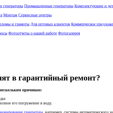
е генераторы
Промышленные генераторы
Комплектующие и де
та
Монтаж
Сервисные центры
пломы и грамоты
Для оптовых клиентов
Коммерческое предлож
росы
Фотоотчеты о нашей работе
Фотогалерея
нят в гарантийный ремонт?
 нескольким причинам:
еды:
олное его погружение в воду.
ионирование генератора
, например, системы автоматического з