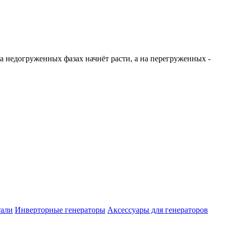
а недогруженных фазах начнёт расти, а на перегруженных -
тали
Инверторные генераторы
Аксессуары для генераторов