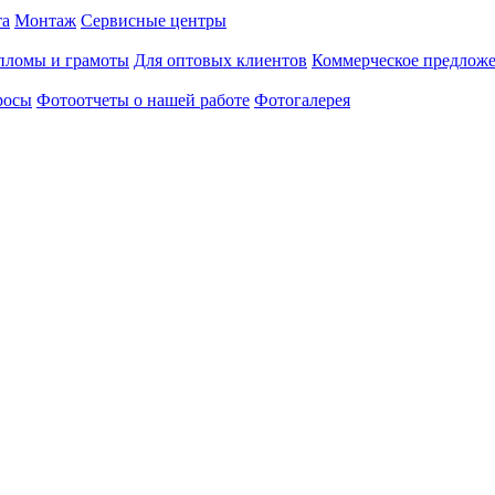
та
Монтаж
Сервисные центры
пломы и грамоты
Для оптовых клиентов
Коммерческое предлож
росы
Фотоотчеты о нашей работе
Фотогалерея