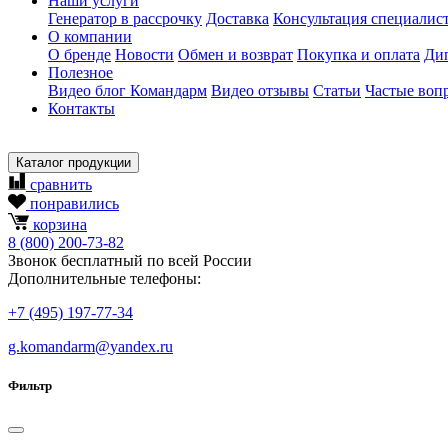
Наши услуги
Генератор в рассрочку
Доставка
Консультация специалис
О компании
О бренде
Новости
Обмен и возврат
Покупка и оплата
Ди
Полезное
Видео блог Командарм
Видео отзывы
Статьи
Частые воп
Контакты
Каталог продукции
сравнить
понравились
корзина
8
(800)
200-73-82
Звонок бесплатный по всей России
Дополнительные телефоны:
+7
(495)
197-77-34
g.komandarm
@
yandex.ru
Фильтр