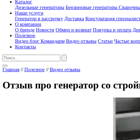
Каталог
Дизельные генераторы
Бензиновые генераторы
Сварочны
Наши услуги
Генератор в рассрочку
Доставка
Консультация специалис
О компании
О бренде
Новости
Обмен и возврат
Покупка и оплата
Ди
Полезное
Видео блог Командарм
Видео отзывы
Статьи
Частые воп
Контакты
Главная
//
Полезное
//
Видео отзывы
Отзыв про генератор со стро