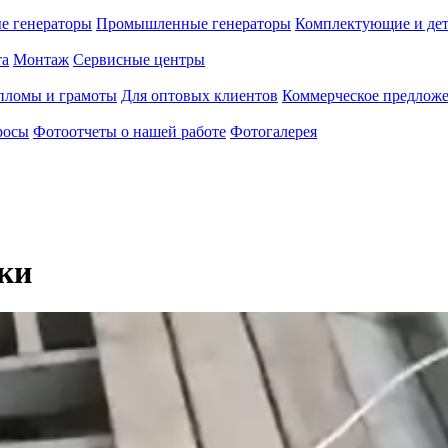
е генераторы
Промышленные генераторы
Комплектующие и де
та
Монтаж
Сервисные центры
пломы и грамоты
Для оптовых клиентов
Коммерческое предлож
росы
Фотоотчеты о нашей работе
Фотогалерея
йки