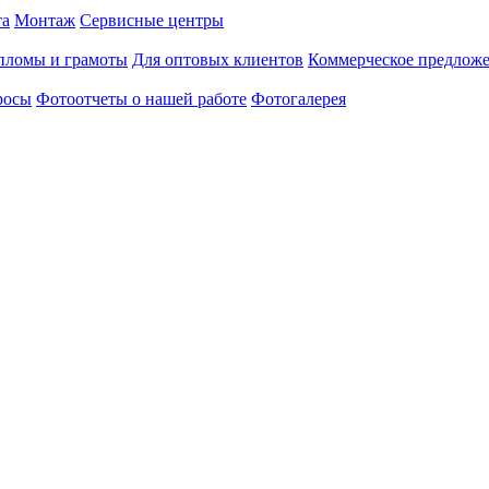
та
Монтаж
Сервисные центры
пломы и грамоты
Для оптовых клиентов
Коммерческое предлож
росы
Фотоотчеты о нашей работе
Фотогалерея