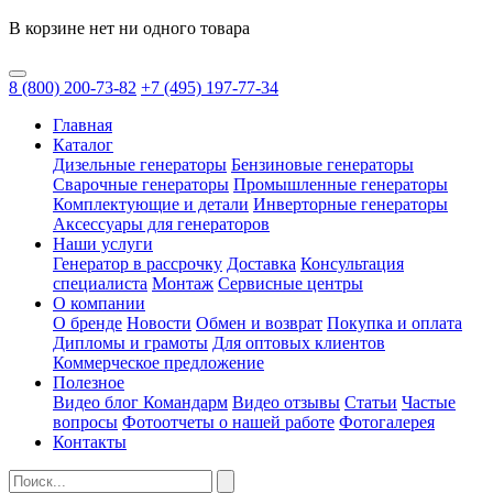
В корзине нет ни одного товара
8
(800)
200-73-82
+7
(495)
197-77-34
Главная
Каталог
Дизельные генераторы
Бензиновые генераторы
Сварочные генераторы
Промышленные генераторы
Комплектующие и детали
Инверторные генераторы
Аксессуары для генераторов
Наши услуги
Генератор в рассрочку
Доставка
Консультация
специалиста
Монтаж
Сервисные центры
О компании
О бренде
Новости
Обмен и возврат
Покупка и оплата
Дипломы и грамоты
Для оптовых клиентов
Коммерческое предложение
Полезное
Видео блог Командарм
Видео отзывы
Статьи
Частые
вопросы
Фотоотчеты о нашей работе
Фотогалерея
Контакты