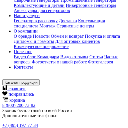
Сварочные генераторы
Промышленные генераторы
Комплектующие и детали
Инверторные генераторы
Аксессуары для генераторов
Наши услуги
Генератор в рассрочку
Доставка
Консультация
специалиста
Монтаж
Сервисные центры
О компании
О бренде
Новости
Обмен и возврат
Покупка и оплата
Дипломы и грамоты
Для оптовых клиентов
Коммерческое предложение
Полезное
Видео блог Командарм
Видео отзывы
Статьи
Частые
вопросы
Фотоотчеты о нашей работе
Фотогалерея
Контакты
Каталог продукции
сравнить
понравились
корзина
8
(800)
200-73-82
Звонок бесплатный по всей России
Дополнительные телефоны:
+7
(495)
197-77-34