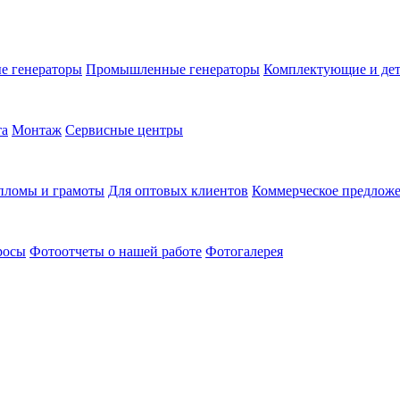
е генераторы
Промышленные генераторы
Комплектующие и де
та
Монтаж
Сервисные центры
пломы и грамоты
Для оптовых клиентов
Коммерческое предлож
росы
Фотоотчеты о нашей работе
Фотогалерея