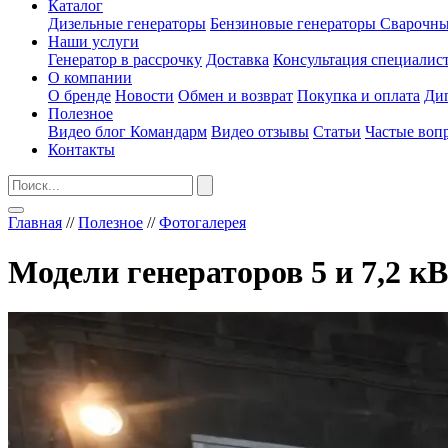
Каталог
Дизельные генераторы
Бензиновые генераторы
Сварочны
Наши услуги
Генератор в рассрочку
Доставка
Консультация специалис
О компании
О бренде
Новости
Обмен и возврат
Покупка и оплата
Ди
Полезное
Видео блог Командарм
Видео отзывы
Статьи
Частые воп
Контакты
Главная
//
Полезное
//
Фотогалерея
Модели генераторов 5 и 7,2 к