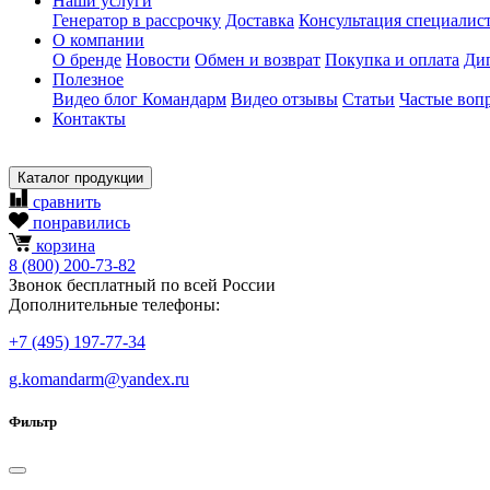
Наши услуги
Генератор в рассрочку
Доставка
Консультация специалис
О компании
О бренде
Новости
Обмен и возврат
Покупка и оплата
Ди
Полезное
Видео блог Командарм
Видео отзывы
Статьи
Частые воп
Контакты
Каталог продукции
сравнить
понравились
корзина
8
(800)
200-73-82
Звонок бесплатный по всей России
Дополнительные телефоны:
+7
(495)
197-77-34
g.komandarm
@
yandex.ru
Фильтр