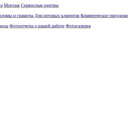
та
Монтаж
Сервисные центры
пломы и грамоты
Для оптовых клиентов
Коммерческое предлож
росы
Фотоотчеты о нашей работе
Фотогалерея