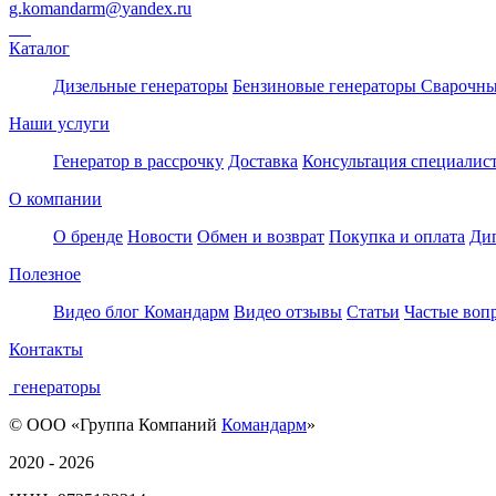
g.komandarm
@
yandex.ru
Каталог
Дизельные генераторы
Бензиновые генераторы
Сварочны
Наши услуги
Генератор в рассрочку
Доставка
Консультация специалис
О компании
О бренде
Новости
Обмен и возврат
Покупка и оплата
Ди
Полезное
Видео блог Командарм
Видео отзывы
Статьи
Частые воп
Контакты
генераторы
© ООО «Группа Компаний
Командарм
»
2020 - 2026