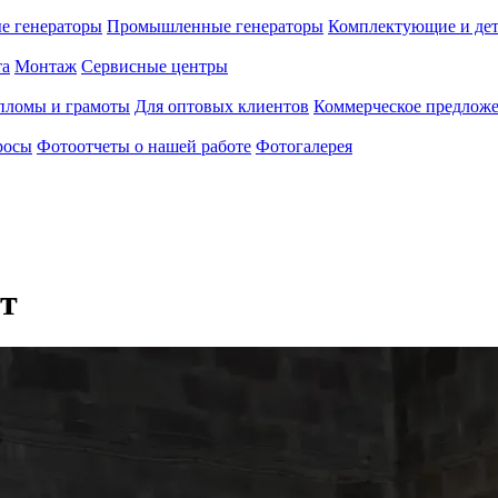
е генераторы
Промышленные генераторы
Комплектующие и де
та
Монтаж
Сервисные центры
пломы и грамоты
Для оптовых клиентов
Коммерческое предлож
росы
Фотоотчеты о нашей работе
Фотогалерея
Вт