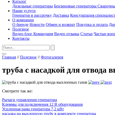
Каталог
Дизельные генераторы
Бензиновые генераторы
Сварочны
Наши услуги
Генератор в рассрочку
Доставка
Консультация специалис
О компании
О бренде
Новости
Обмен и возврат
Покупка и оплата
Ди
Полезное
Видео блог Командарм
Видео отзывы
Статьи
Частые воп
Контакты
Главная
//
Полезное
//
Фотогалерея
труба с насадкой для отвода 
Смотрите так же:
Рычаги управления генератора
Клеммы для подключения 12 В оборудования
Усиленная рама генератора 7,2 кВт
насадка на выхлопную трубу в комплекте генератора