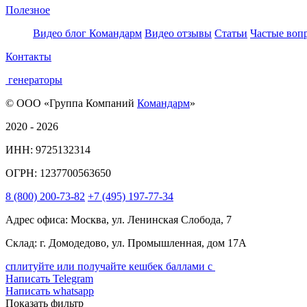
Полезное
Видео блог Командарм
Видео отзывы
Статьи
Частые воп
Контакты
генераторы
© ООО «Группа Компаний
Командарм
»
2020 - 2026
ИНН: 9725132314
ОГРН: 1237700563650
8
(800)
200-73-82
+7
(495)
197-77-34
Адрес офиса: Москва, ул. Ленинская Слобода, 7
Склад: г. Домодедово, ул. Промышленная, дом 17А
сплитуйте или получайте кешбек баллами с
Написать Telegram
Написать whatsapp
Показать фильтр