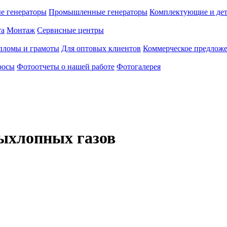
е генераторы
Промышленные генераторы
Комплектующие и де
та
Монтаж
Сервисные центры
пломы и грамоты
Для оптовых клиентов
Коммерческое предлож
росы
Фотоотчеты о нашей работе
Фотогалерея
выхлопных газов