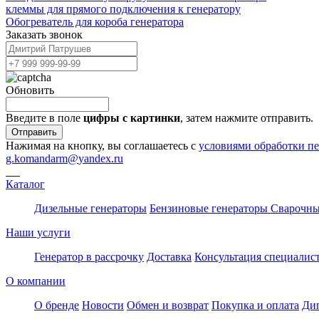
клеммы для прямого подключения к генератору
Обогреватель для короба генератора
Заказать звонок
Обновить
Введите в поле
цифры c картинки
, затем нажмите отправить.
Отправить
Нажимая на кнопку, вы соглашаетесь с
условиями обработки п
g.komandarm
@
yandex.ru
Каталог
Дизельные генераторы
Бензиновые генераторы
Сварочны
Наши услуги
Генератор в рассрочку
Доставка
Консультация специалис
О компании
О бренде
Новости
Обмен и возврат
Покупка и оплата
Ди