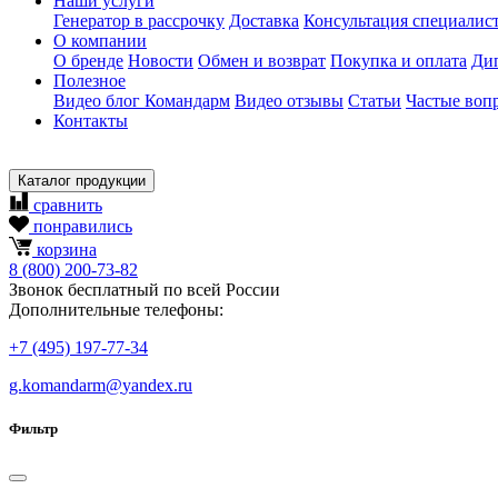
Наши услуги
Генератор в рассрочку
Доставка
Консультация специалис
О компании
О бренде
Новости
Обмен и возврат
Покупка и оплата
Ди
Полезное
Видео блог Командарм
Видео отзывы
Статьи
Частые воп
Контакты
Каталог продукции
сравнить
понравились
корзина
8
(800)
200-73-82
Звонок бесплатный по всей России
Дополнительные телефоны:
+7
(495)
197-77-34
g.komandarm
@
yandex.ru
Фильтр