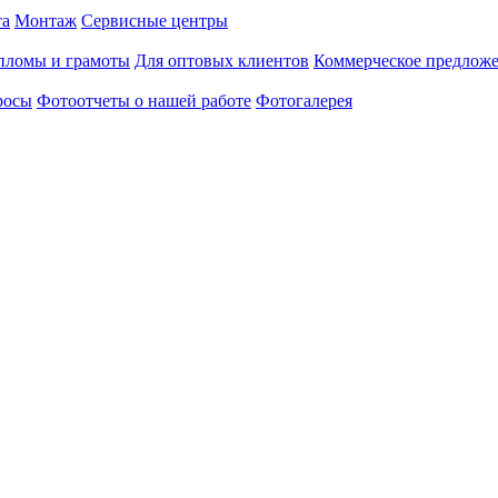
та
Монтаж
Сервисные центры
пломы и грамоты
Для оптовых клиентов
Коммерческое предлож
росы
Фотоотчеты о нашей работе
Фотогалерея