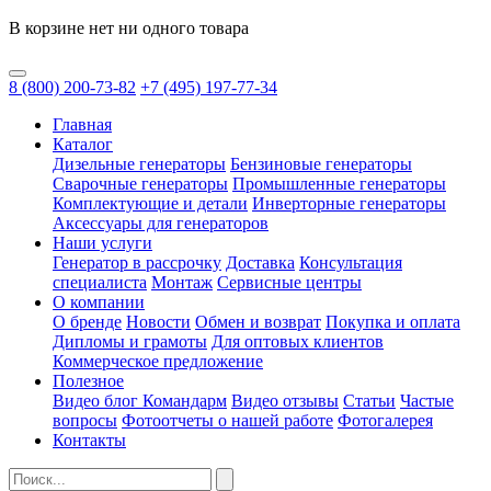
В корзине нет ни одного товара
8
(800)
200-73-82
+7
(495)
197-77-34
Главная
Каталог
Дизельные генераторы
Бензиновые генераторы
Сварочные генераторы
Промышленные генераторы
Комплектующие и детали
Инверторные генераторы
Аксессуары для генераторов
Наши услуги
Генератор в рассрочку
Доставка
Консультация
специалиста
Монтаж
Сервисные центры
О компании
О бренде
Новости
Обмен и возврат
Покупка и оплата
Дипломы и грамоты
Для оптовых клиентов
Коммерческое предложение
Полезное
Видео блог Командарм
Видео отзывы
Статьи
Частые
вопросы
Фотоотчеты о нашей работе
Фотогалерея
Контакты