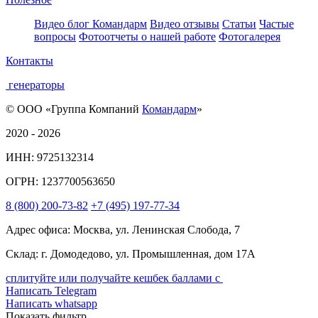
Видео блог Командарм
Видео отзывы
Статьи
Частые
вопросы
Фотоотчеты о нашей работе
Фотогалерея
Контакты
генераторы
© ООО «Группа Компаний
Командарм
»
2020 - 2026
ИНН: 9725132314
ОГРН: 1237700563650
8
(800)
200-73-82
+7
(495)
197-77-34
Адрес офиса: Москва, ул. Ленинская Слобода, 7
Склад: г. Домодедово, ул. Промышленная, дом 17А
сплитуйте или получайте кешбек баллами с
Написать Telegram
Написать whatsapp
Показать фильтр