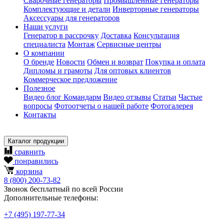
Сварочные генераторы
Промышленные генераторы
Комплектующие и детали
Инверторные генераторы
Аксессуары для генераторов
Наши услуги
Генератор в рассрочку
Доставка
Консультация
специалиста
Монтаж
Сервисные центры
О компании
О бренде
Новости
Обмен и возврат
Покупка и оплата
Дипломы и грамоты
Для оптовых клиентов
Коммерческое предложение
Полезное
Видео блог Командарм
Видео отзывы
Статьи
Частые
вопросы
Фотоотчеты о нашей работе
Фотогалерея
Контакты
Каталог продукции
сравнить
понравились
корзина
8
(800)
200-73-82
Звонок бесплатный по всей России
Дополнительные телефоны:
+7
(495)
197-77-34