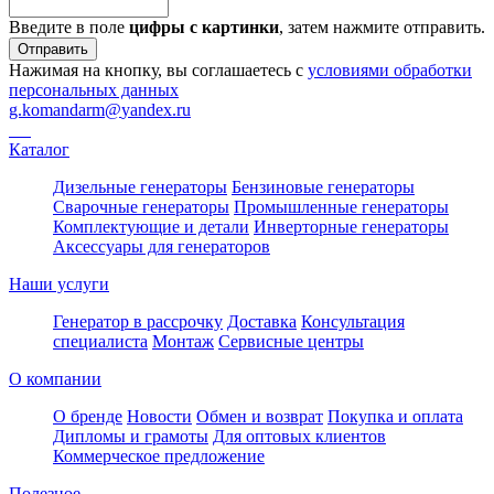
Введите в поле
цифры c картинки
, затем нажмите отправить.
Отправить
Нажимая на кнопку, вы соглашаетесь с
условиями обработки
персональных данных
g.komandarm
@
yandex.ru
Каталог
Дизельные генераторы
Бензиновые генераторы
Сварочные генераторы
Промышленные генераторы
Комплектующие и детали
Инверторные генераторы
Аксессуары для генераторов
Наши услуги
Генератор в рассрочку
Доставка
Консультация
специалиста
Монтаж
Сервисные центры
О компании
О бренде
Новости
Обмен и возврат
Покупка и оплата
Дипломы и грамоты
Для оптовых клиентов
Коммерческое предложение
Полезное