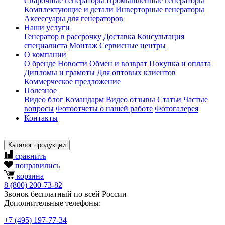
Сварочные генераторы
Промышленные генераторы
Комплектующие и детали
Инверторные генераторы
Аксессуары для генераторов
Наши услуги
Генератор в рассрочку
Доставка
Консультация
специалиста
Монтаж
Сервисные центры
О компании
О бренде
Новости
Обмен и возврат
Покупка и оплата
Дипломы и грамоты
Для оптовых клиентов
Коммерческое предложение
Полезное
Видео блог Командарм
Видео отзывы
Статьи
Частые
вопросы
Фотоотчеты о нашей работе
Фотогалерея
Контакты
Каталог продукции
сравнить
понравились
корзина
8
(800)
200-73-82
Звонок бесплатный по всей России
Дополнительные телефоны:
+7
(495)
197-77-34