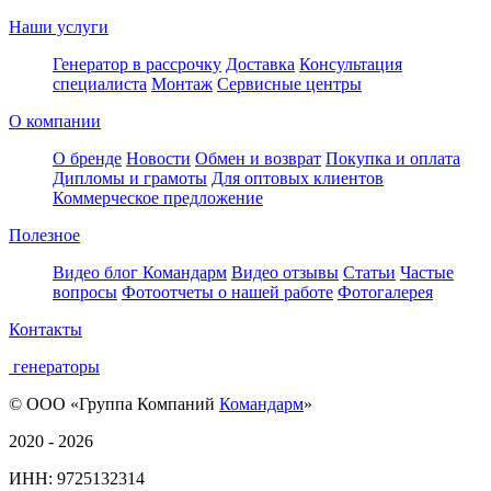
Наши услуги
Генератор в рассрочку
Доставка
Консультация
специалиста
Монтаж
Сервисные центры
О компании
О бренде
Новости
Обмен и возврат
Покупка и оплата
Дипломы и грамоты
Для оптовых клиентов
Коммерческое предложение
Полезное
Видео блог Командарм
Видео отзывы
Статьи
Частые
вопросы
Фотоотчеты о нашей работе
Фотогалерея
Контакты
генераторы
© ООО «Группа Компаний
Командарм
»
2020 - 2026
ИНН: 9725132314