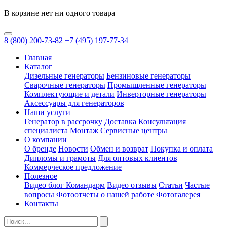
В корзине нет ни одного товара
8
(800)
200-73-82
+7
(495)
197-77-34
Главная
Каталог
Дизельные генераторы
Бензиновые генераторы
Сварочные генераторы
Промышленные генераторы
Комплектующие и детали
Инверторные генераторы
Аксессуары для генераторов
Наши услуги
Генератор в рассрочку
Доставка
Консультация
специалиста
Монтаж
Сервисные центры
О компании
О бренде
Новости
Обмен и возврат
Покупка и оплата
Дипломы и грамоты
Для оптовых клиентов
Коммерческое предложение
Полезное
Видео блог Командарм
Видео отзывы
Статьи
Частые
вопросы
Фотоотчеты о нашей работе
Фотогалерея
Контакты