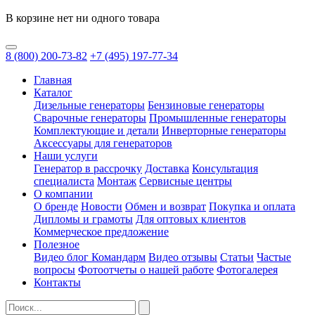
В корзине нет ни одного товара
8
(800)
200-73-82
+7
(495)
197-77-34
Главная
Каталог
Дизельные генераторы
Бензиновые генераторы
Сварочные генераторы
Промышленные генераторы
Комплектующие и детали
Инверторные генераторы
Аксессуары для генераторов
Наши услуги
Генератор в рассрочку
Доставка
Консультация
специалиста
Монтаж
Сервисные центры
О компании
О бренде
Новости
Обмен и возврат
Покупка и оплата
Дипломы и грамоты
Для оптовых клиентов
Коммерческое предложение
Полезное
Видео блог Командарм
Видео отзывы
Статьи
Частые
вопросы
Фотоотчеты о нашей работе
Фотогалерея
Контакты