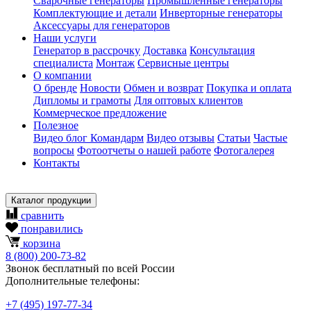
Сварочные генераторы
Промышленные генераторы
Комплектующие и детали
Инверторные генераторы
Аксессуары для генераторов
Наши услуги
Генератор в рассрочку
Доставка
Консультация
специалиста
Монтаж
Сервисные центры
О компании
О бренде
Новости
Обмен и возврат
Покупка и оплата
Дипломы и грамоты
Для оптовых клиентов
Коммерческое предложение
Полезное
Видео блог Командарм
Видео отзывы
Статьи
Частые
вопросы
Фотоотчеты о нашей работе
Фотогалерея
Контакты
Каталог продукции
сравнить
понравились
корзина
8
(800)
200-73-82
Звонок бесплатный по всей России
Дополнительные телефоны:
+7
(495)
197-77-34