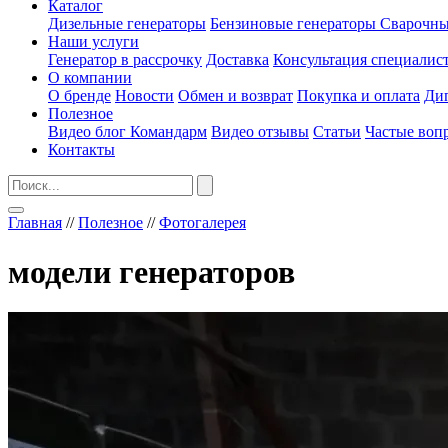
Каталог
Дизельные генераторы
Бензиновые генераторы
Сварочны
Наши услуги
Генератор в рассрочку
Доставка
Консультация специалис
О компании
О бренде
Новости
Обмен и возврат
Покупка и оплата
Ди
Полезное
Видео блог Командарм
Видео отзывы
Статьи
Частые воп
Контакты
Главная
//
Полезное
//
Фотогалерея
модели генераторов