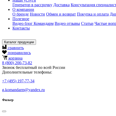
Наши услуги
Генератор в рассрочку
Доставка
Консультация специалис
О компании
О бренде
Новости
Обмен и возврат
Покупка и оплата
Ди
Полезное
Видео блог Командарм
Видео отзывы
Статьи
Частые воп
Контакты
Каталог продукции
сравнить
понравились
корзина
8
(800)
200-73-82
Звонок бесплатный по всей России
Дополнительные телефоны:
+7
(495)
197-77-34
g.komandarm
@
yandex.ru
Фильтр