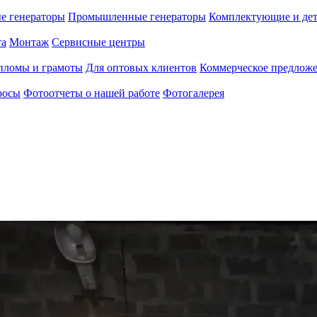
е генераторы
Промышленные генераторы
Комплектующие и де
та
Монтаж
Сервисные центры
пломы и грамоты
Для оптовых клиентов
Коммерческое предлож
росы
Фотоотчеты о нашей работе
Фотогалерея