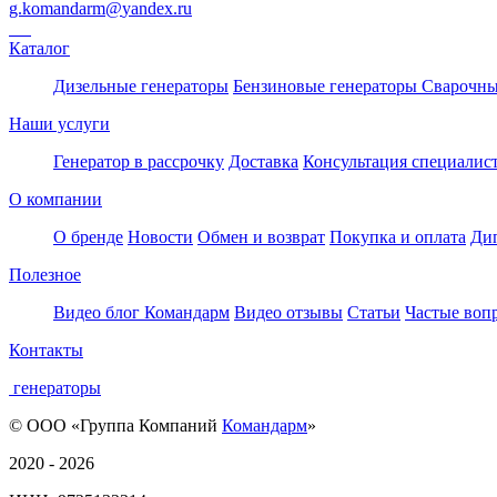
g.komandarm
@
yandex.ru
Каталог
Дизельные генераторы
Бензиновые генераторы
Сварочны
Наши услуги
Генератор в рассрочку
Доставка
Консультация специалис
О компании
О бренде
Новости
Обмен и возврат
Покупка и оплата
Ди
Полезное
Видео блог Командарм
Видео отзывы
Статьи
Частые воп
Контакты
генераторы
© ООО «Группа Компаний
Командарм
»
2020 - 2026