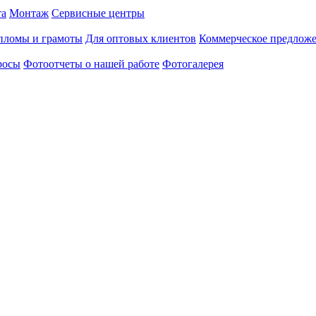
та
Монтаж
Сервисные центры
пломы и грамоты
Для оптовых клиентов
Коммерческое предлож
росы
Фотоотчеты о нашей работе
Фотогалерея