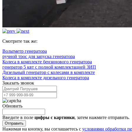
Смотрите так же:
Вольтметр генератора
ручной трос для запуска генератора
Колеса в комплекте бензинового генератора
генератор 5 квт с полной комплектацией ЗИП
Дизельный генератор с колесами в комплекте
Колеса в комплекте дизельного генератора
Заказать звонок
Обновить
Введите в поле
цифры c картинки
, затем нажмите отправить.
Отправить
Нажимая на кнопку, вы соглашаетесь с
условиями обработки п