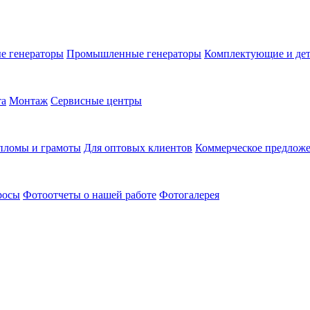
е генераторы
Промышленные генераторы
Комплектующие и де
та
Монтаж
Сервисные центры
пломы и грамоты
Для оптовых клиентов
Коммерческое предлож
росы
Фотоотчеты о нашей работе
Фотогалерея