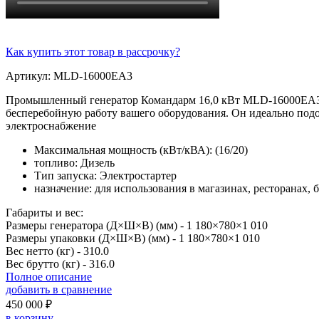
Как купить этот товар в рассрочку?
Артикул: MLD-16000EA3
Промышленный генератор Командарм 16,0 кВт MLD-16000EA3 
бесперебойную работу вашего оборудования. Он идеально подой
электроснабжение
Максимальная мощность (кВт/кВА): (16/20)
топливо: Дизель
Тип запуска: Электростартер
назначение: для использования в магазинах, ресторанах, 
Габариты и вес:
Размеры генератора (Д×Ш×В) (мм) -
1 180×780×1 010
Размеры упаковки (Д×Ш×В) (мм) -
1 180×780×1 010
Вес нетто (кг) -
310.0
Вес брутто (кг) -
316.0
Полное описание
добавить в сравнение
450 000 ₽
в корзину