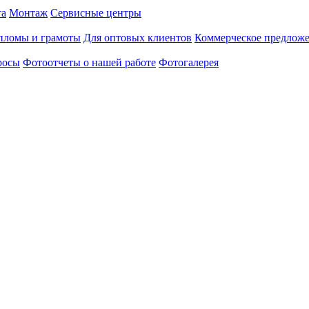
та
Монтаж
Сервисные центры
пломы и грамоты
Для оптовых клиентов
Коммерческое предлож
росы
Фотоотчеты о нашей работе
Фотогалерея