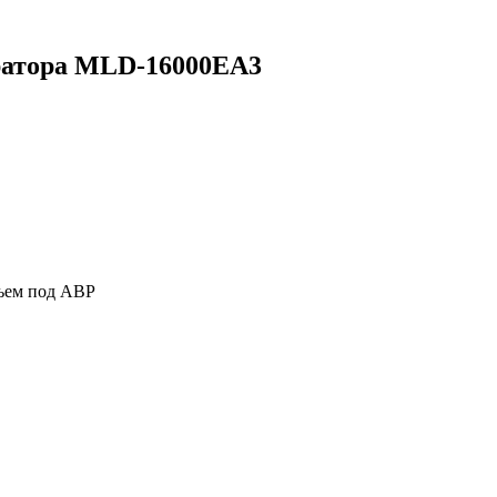
ратора MLD-16000EA3
азъем под АВР