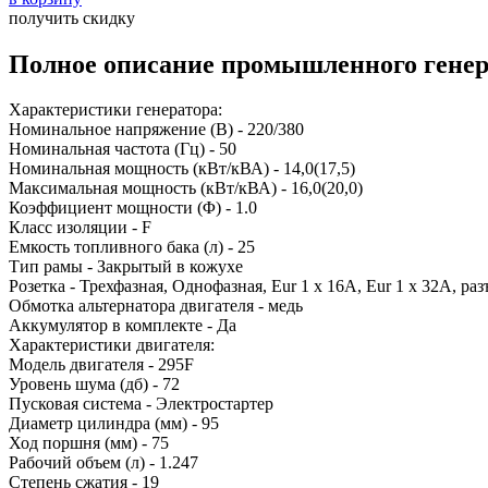
получить скидку
Полное описание промышленного гене
Характеристики генератора:
Номинальное напряжение (В) - 220/380
Номинальная частота (Гц) - 50
Номинальная мощность (кВт/кВА) - 14,0(17,5)
Максимальная мощность (кВт/кВА) - 16,0(20,0)
Коэффициент мощности (Φ) - 1.0
Класс изоляции - F
Емкость топливного бака (л) - 25
Тип рамы - Закрытый в кожухе
Розетка - Трехфазная, Однофазная, Eur 1 х 16A, Eur 1 х 32A, р
Обмотка альтернатора двигателя - медь
Аккумулятор в комплекте - Да
Характеристики двигателя:
Модель двигателя - 295F
Уровень шума (дб) - 72
Пусковая система - Электростартер
Диаметр цилиндра (мм) - 95
Ход поршня (мм) - 75
Рабочий объем (л) - 1.247
Степень сжатия - 19