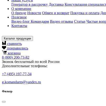
Наши услуги
Генератор в рассрочку
Доставка
Консультация специалис
О компании
О бренде
Новости
Обмен и возврат
Покупка и оплата
Ди
Полезное
Видео блог Командарм
Видео отзывы
Статьи
Частые воп
Контакты
Каталог продукции
сравнить
понравились
корзина
8
(800)
200-73-82
Звонок бесплатный по всей России
Дополнительные телефоны:
+7
(495)
197-77-34
g.komandarm
@
yandex.ru
Фильтр