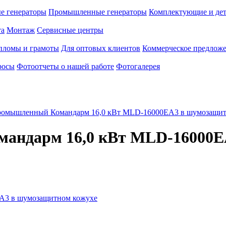
е генераторы
Промышленные генераторы
Комплектующие и де
та
Монтаж
Сервисные центры
пломы и грамоты
Для оптовых клиентов
Коммерческое предлож
росы
Фотоотчеты о нашей работе
Фотогалерея
промышленный Командарм 16,0 кВт MLD-16000EA3 в шумозащит
мандарм 16,0 кВт MLD-16000E