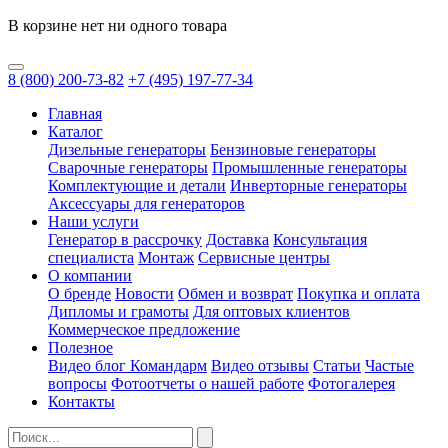
В корзине нет ни одного товара
8
(800)
200-73-82
+7
(495)
197-77-34
Главная
Каталог
Дизельные генераторы
Бензиновые генераторы
Сварочные генераторы
Промышленные генераторы
Комплектующие и детали
Инверторные генераторы
Аксессуары для генераторов
Наши услуги
Генератор в рассрочку
Доставка
Консультация
специалиста
Монтаж
Сервисные центры
О компании
О бренде
Новости
Обмен и возврат
Покупка и оплата
Дипломы и грамоты
Для оптовых клиентов
Коммерческое предложение
Полезное
Видео блог Командарм
Видео отзывы
Статьи
Частые
вопросы
Фотоотчеты о нашей работе
Фотогалерея
Контакты