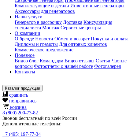
Сварочные генераторы
Промышленные генераторы
Комплектующие и детали
Инверторные генераторы
Аксессуары для генераторов
Наши услуги
Генератор в рассрочку
Доставка
Консультация
специалиста
Монтаж
Сервисные центры
О компании
О бренде
Новости
Обмен и возврат
Покупка и оплата
Дипломы и грамоты
Для оптовых клиентов
Коммерческое предложение
Полезное
Видео блог Командарм
Видео отзывы
Статьи
Частые
вопросы
Фотоотчеты о нашей работе
Фотогалерея
Контакты
Каталог продукции
сравнить
понравились
корзина
8
(800)
200-73-82
Звонок бесплатный по всей России
Дополнительные телефоны:
+7
(495)
197-77-34