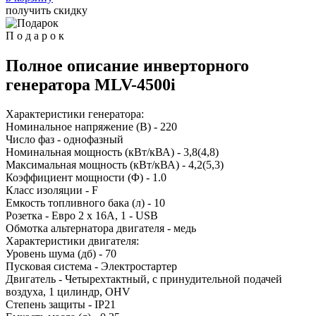
получить скидку
П
о
д
а
р
о
к
Полное описание инверторного
генератора MLV-4500i
Характеристики генератора:
Номинальное напряжение (В) - 220
Число фаз - однофазный
Номинальная мощность (кВт/кВА) - 3,8(4,8)
Максимальная мощность (кВт/кВА) - 4,2(5,3)
Коэффициент мощности (Φ) - 1.0
Класс изоляции - F
Емкость топливного бака (л) - 10
Розетка - Евро 2 х 16A, 1 - USB
Обмотка альтернатора двигателя - медь
Характеристики двигателя:
Уровень шума (дб) - 70
Пусковая система - Электростартер
Двигатель - Четырехтактный, с принудительной подачей
воздуха, 1 цилиндр, OHV
Степень защиты - IP21