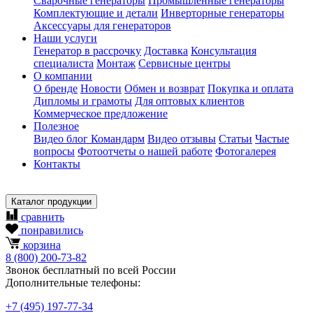
Сварочные генераторы
Промышленные генераторы
Комплектующие и детали
Инверторные генераторы
Аксессуары для генераторов
Наши услуги
Генератор в рассрочку
Доставка
Консультация
специалиста
Монтаж
Сервисные центры
О компании
О бренде
Новости
Обмен и возврат
Покупка и оплата
Дипломы и грамоты
Для оптовых клиентов
Коммерческое предложение
Полезное
Видео блог Командарм
Видео отзывы
Статьи
Частые
вопросы
Фотоотчеты о нашей работе
Фотогалерея
Контакты
Каталог продукции
сравнить
понравились
корзина
8
(800)
200-73-82
Звонок бесплатный по всей России
Дополнительные телефоны:
+7
(495)
197-77-34