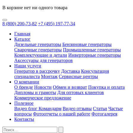
В корзине нет ни одного товара
8
(800)
200-73-82
+7
(495)
197-77-34
Главная
Каталог
Дизельные генераторы
Бензиновые генераторы
Сварочные генераторы
Промышленные генераторы
Комплектующие и детали
Инверторные генераторы
Аксессуары для генераторов
Наши услуги
Генератор в рассрочку
Доставка
Консультация
специалиста
Монтаж
Сервисные центры
О компании
О бренде
Новости
Обмен и возврат
Покупка и оплата
Дипломы и грамоты
Для оптовых клиентов
Коммерческое предложение
Полезное
Видео блог Командарм
Видео отзывы
Статьи
Частые
вопросы
Фотоотчеты о нашей работе
Фотогалерея
Контакты