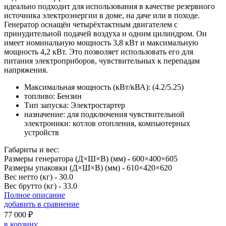
идеально подходит для использования в качестве резервного
источника электроэнергии в доме, на даче или в походе.
Генератор оснащён четырёхтактным двигателем с
принудительной подачей воздуха и одним цилиндром. Он
имеет номинальную мощность 3,8 кВт и максимальную
мощность 4,2 кВт. Это позволяет использовать его для
питания электроприборов, чувствительных к перепадам
напряжения.
Максимальная мощность (кВт/кВА): (4.2/5.25)
топливо: Бензин
Тип запуска: Электростартер
назначение: для подключения чувствительной
электроники: котлов отопления, компьютерных
устройств
Габариты и вес:
Размеры генератора (Д×Ш×В) (мм) -
600×400×605
Размеры упаковки (Д×Ш×В) (мм) -
610×420×620
Вес нетто (кг) -
30.0
Вес брутто (кг) -
33.0
Полное описание
добавить в сравнение
77 000 ₽
в корзину