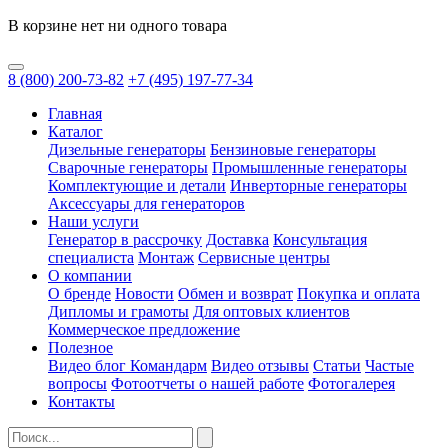
В корзине нет ни одного товара
8
(800)
200-73-82
+7
(495)
197-77-34
Главная
Каталог
Дизельные генераторы
Бензиновые генераторы
Сварочные генераторы
Промышленные генераторы
Комплектующие и детали
Инверторные генераторы
Аксессуары для генераторов
Наши услуги
Генератор в рассрочку
Доставка
Консультация
специалиста
Монтаж
Сервисные центры
О компании
О бренде
Новости
Обмен и возврат
Покупка и оплата
Дипломы и грамоты
Для оптовых клиентов
Коммерческое предложение
Полезное
Видео блог Командарм
Видео отзывы
Статьи
Частые
вопросы
Фотоотчеты о нашей работе
Фотогалерея
Контакты