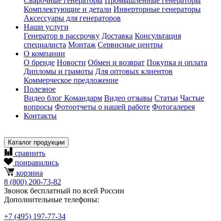
Сварочные генераторы
Промышленные генераторы
Комплектующие и детали
Инверторные генераторы
Аксессуары для генераторов
Наши услуги
Генератор в рассрочку
Доставка
Консультация
специалиста
Монтаж
Сервисные центры
О компании
О бренде
Новости
Обмен и возврат
Покупка и оплата
Дипломы и грамоты
Для оптовых клиентов
Коммерческое предложение
Полезное
Видео блог Командарм
Видео отзывы
Статьи
Частые
вопросы
Фотоотчеты о нашей работе
Фотогалерея
Контакты
Каталог продукции
сравнить
понравились
корзина
8
(800)
200-73-82
Звонок бесплатный по всей России
Дополнительные телефоны:
+7
(495)
197-77-34