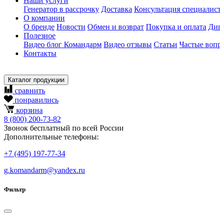
Наши услуги
Генератор в рассрочку
Доставка
Консультация специалис
О компании
О бренде
Новости
Обмен и возврат
Покупка и оплата
Ди
Полезное
Видео блог Командарм
Видео отзывы
Статьи
Частые воп
Контакты
Каталог продукции
сравнить
понравились
корзина
8
(800)
200-73-82
Звонок бесплатный по всей России
Дополнительные телефоны:
+7
(495)
197-77-34
g.komandarm
@
yandex.ru
Фильтр