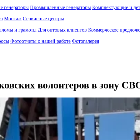
е генераторы
Промышленные генераторы
Комплектующие и де
та
Монтаж
Сервисные центры
пломы и грамоты
Для оптовых клиентов
Коммерческое предлож
росы
Фотоотчеты о нашей работе
Фотогалерея
ковских волонтеров в зону СВ