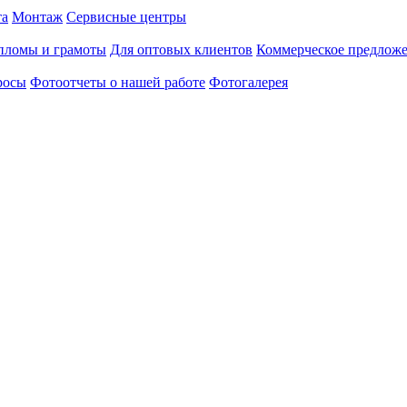
та
Монтаж
Сервисные центры
пломы и грамоты
Для оптовых клиентов
Коммерческое предлож
росы
Фотоотчеты о нашей работе
Фотогалерея