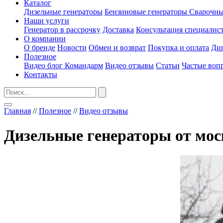
Каталог
Дизельные генераторы
Бензиновые генераторы
Сварочны
Наши услуги
Генератор в рассрочку
Доставка
Консультация специалис
О компании
О бренде
Новости
Обмен и возврат
Покупка и оплата
Ди
Полезное
Видео блог Командарм
Видео отзывы
Статьи
Частые воп
Контакты
Главная
//
Полезное
//
Видео отзывы
Дизельные генераторы от мос