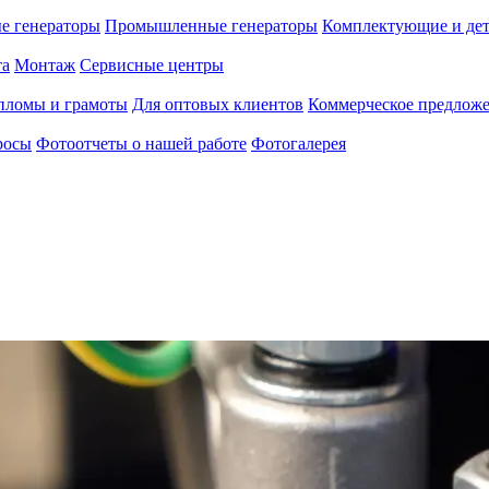
е генераторы
Промышленные генераторы
Комплектующие и де
та
Монтаж
Сервисные центры
пломы и грамоты
Для оптовых клиентов
Коммерческое предлож
росы
Фотоотчеты о нашей работе
Фотогалерея