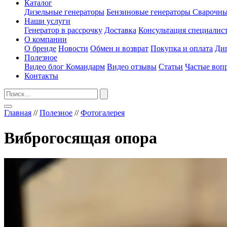
Каталог
Дизельные генераторы
Бензиновые генераторы
Сварочны
Наши услуги
Генератор в рассрочку
Доставка
Консультация специалис
О компании
О бренде
Новости
Обмен и возврат
Покупка и оплата
Ди
Полезное
Видео блог Командарм
Видео отзывы
Статьи
Частые воп
Контакты
Главная
//
Полезное
//
Фотогалерея
Виброгосящая опора