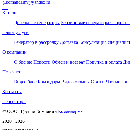
g.komandarm
@
yandex.ru
Каталог
Дизельные генераторы
Бензиновые генераторы
Сварочны
Наши услуги
Генератор в рассрочку
Доставка
Консультация специалис
О компании
О бренде
Новости
Обмен и возврат
Покупка и оплата
Ди
Полезное
Видео блог Командарм
Видео отзывы
Статьи
Частые воп
Контакты
генераторы
© ООО «Группа Компаний
Командарм
»
2020 - 2026