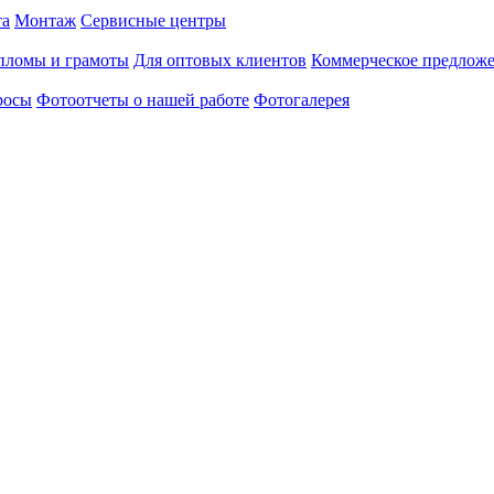
та
Монтаж
Сервисные центры
пломы и грамоты
Для оптовых клиентов
Коммерческое предлож
росы
Фотоотчеты о нашей работе
Фотогалерея