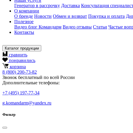
Наши услуги
Генератор в рассрочку
Доставка
Консультация специалис
О компании
О бренде
Новости
Обмен и возврат
Покупка и оплата
Ди
Полезное
Видео блог Командарм
Видео отзывы
Статьи
Частые воп
Контакты
Каталог продукции
сравнить
понравились
корзина
8
(800)
200-73-82
Звонок бесплатный по всей России
Дополнительные телефоны:
+7
(495)
197-77-34
g.komandarm
@
yandex.ru
Фильтр