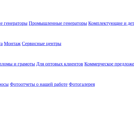
е генераторы
Промышленные генераторы
Комплектующие и де
та
Монтаж
Сервисные центры
пломы и грамоты
Для оптовых клиентов
Коммерческое предлож
росы
Фотоотчеты о нашей работе
Фотогалерея