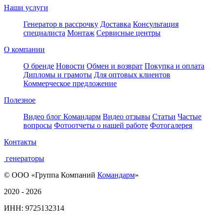
Наши услуги
Генератор в рассрочку
Доставка
Консультация
специалиста
Монтаж
Сервисные центры
О компании
О бренде
Новости
Обмен и возврат
Покупка и оплата
Дипломы и грамоты
Для оптовых клиентов
Коммерческое предложение
Полезное
Видео блог Командарм
Видео отзывы
Статьи
Частые
вопросы
Фотоотчеты о нашей работе
Фотогалерея
Контакты
генераторы
© ООО «Группа Компаний
Командарм
»
2020 - 2026
ИНН: 9725132314