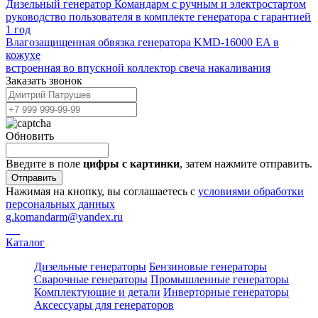
Дизельный генератор Командарм с ручным и электростартом
руководство пользователя в комплекте генератора с гарантией
1 год
Влагозащищенная обвязка генератора KMD-16000 EA в
кожухе
встроенная во впускной коллектор свеча накаливания
Заказать звонок
Обновить
Введите в поле
цифры c картинки
, затем нажмите отправить.
Отправить
Нажимая на кнопку, вы соглашаетесь с
условиями обработки
персональных данных
g.komandarm
@
yandex.ru
Каталог
Дизельные генераторы
Бензиновые генераторы
Сварочные генераторы
Промышленные генераторы
Комплектующие и детали
Инверторные генераторы
Аксессуары для генераторов