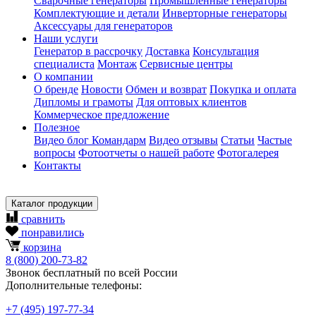
Сварочные генераторы
Промышленные генераторы
Комплектующие и детали
Инверторные генераторы
Аксессуары для генераторов
Наши услуги
Генератор в рассрочку
Доставка
Консультация
специалиста
Монтаж
Сервисные центры
О компании
О бренде
Новости
Обмен и возврат
Покупка и оплата
Дипломы и грамоты
Для оптовых клиентов
Коммерческое предложение
Полезное
Видео блог Командарм
Видео отзывы
Статьи
Частые
вопросы
Фотоотчеты о нашей работе
Фотогалерея
Контакты
Каталог продукции
сравнить
понравились
корзина
8
(800)
200-73-82
Звонок бесплатный по всей России
Дополнительные телефоны:
+7
(495)
197-77-34