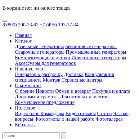
В корзине нет ни одного товара
8
(800)
200-73-82
+7
(495)
197-77-34
Главная
Каталог
Дизельные генераторы
Бензиновые генераторы
Сварочные генераторы
Промышленные генераторы
Комплектующие и детали
Инверторные генераторы
Аксессуары для генераторов
Наши услуги
Генератор в рассрочку
Доставка
Консультация
специалиста
Монтаж
Сервисные центры
О компании
О бренде
Новости
Обмен и возврат
Покупка и оплата
Дипломы и грамоты
Для оптовых клиентов
Коммерческое предложение
Полезное
Видео блог Командарм
Видео отзывы
Статьи
Частые
вопросы
Фотоотчеты о нашей работе
Фотогалерея
Контакты