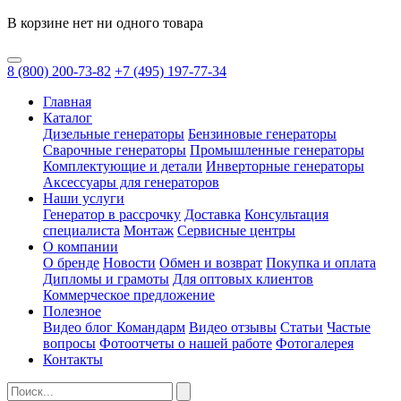
В корзине нет ни одного товара
8
(800)
200-73-82
+7
(495)
197-77-34
Главная
Каталог
Дизельные генераторы
Бензиновые генераторы
Сварочные генераторы
Промышленные генераторы
Комплектующие и детали
Инверторные генераторы
Аксессуары для генераторов
Наши услуги
Генератор в рассрочку
Доставка
Консультация
специалиста
Монтаж
Сервисные центры
О компании
О бренде
Новости
Обмен и возврат
Покупка и оплата
Дипломы и грамоты
Для оптовых клиентов
Коммерческое предложение
Полезное
Видео блог Командарм
Видео отзывы
Статьи
Частые
вопросы
Фотоотчеты о нашей работе
Фотогалерея
Контакты