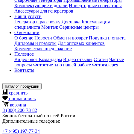
Сварочные генераторы
Промышленные генераторы
Комплектующие и детали
Инверторные генераторы
Аксессуары для генераторов
Наши услуги
Генератор в рассрочку
Доставка
Консультация
специалиста
Монтаж
Сервисные центры
О компании
О бренде
Новости
Обмен и возврат
Покупка и оплата
Дипломы и грамоты
Для оптовых клиентов
Коммерческое предложение
Полезное
Видео блог Командарм
Видео отзывы
Статьи
Частые
вопросы
Фотоотчеты о нашей работе
Фотогалерея
Контакты
Каталог продукции
сравнить
понравились
корзина
8
(800)
200-73-82
Звонок бесплатный по всей России
Дополнительные телефоны:
+7
(495)
197-77-34