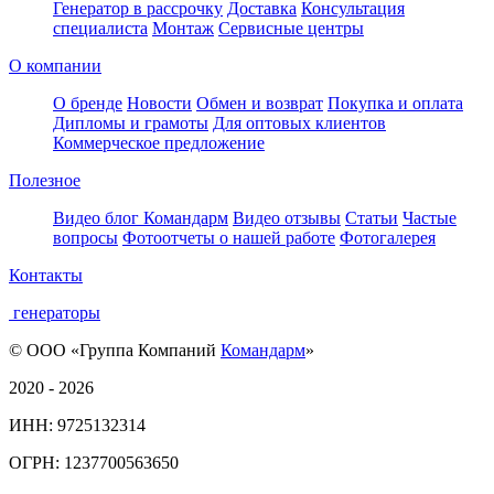
Генератор в рассрочку
Доставка
Консультация
специалиста
Монтаж
Сервисные центры
О компании
О бренде
Новости
Обмен и возврат
Покупка и оплата
Дипломы и грамоты
Для оптовых клиентов
Коммерческое предложение
Полезное
Видео блог Командарм
Видео отзывы
Статьи
Частые
вопросы
Фотоотчеты о нашей работе
Фотогалерея
Контакты
генераторы
© ООО «Группа Компаний
Командарм
»
2020 - 2026
ИНН: 9725132314
ОГРН: 1237700563650