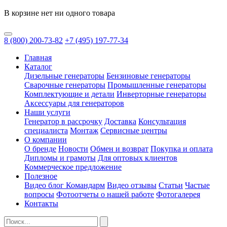
В корзине нет ни одного товара
8
(800)
200-73-82
+7
(495)
197-77-34
Главная
Каталог
Дизельные генераторы
Бензиновые генераторы
Сварочные генераторы
Промышленные генераторы
Комплектующие и детали
Инверторные генераторы
Аксессуары для генераторов
Наши услуги
Генератор в рассрочку
Доставка
Консультация
специалиста
Монтаж
Сервисные центры
О компании
О бренде
Новости
Обмен и возврат
Покупка и оплата
Дипломы и грамоты
Для оптовых клиентов
Коммерческое предложение
Полезное
Видео блог Командарм
Видео отзывы
Статьи
Частые
вопросы
Фотоотчеты о нашей работе
Фотогалерея
Контакты