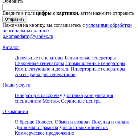
Обновить
Введите в поле
цифры c картинки
, затем нажмите отправить.
Отправить
Нажимая на кнопку, вы соглашаетесь с
условиями обработки
персональных данных
g.komandarm
@
yandex.ru
Каталог
Дизельные генераторы
Бензиновые генераторы
Сварочные генераторы
Промышленные генераторы
Комплектующие и детали
Инверторные генераторы
Аксессуары для генераторов
Наши услуги
Генератор в рассрочку
Доставка
Консультация
специалиста
Монтаж
Сервисные центры
О компании
О бренде
Новости
Обмен и возврат
Покупка и оплата
Дипломы и грамоты
Для оптовых клиентов
Коммерческое предложение