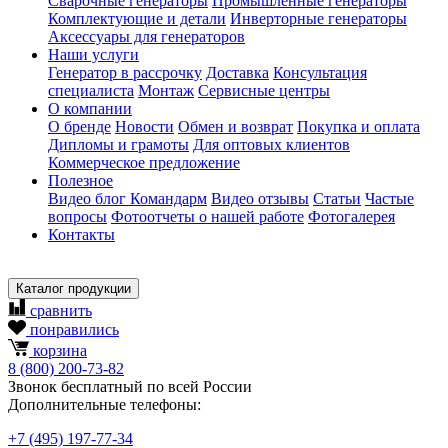
Сварочные генераторы
Промышленные генераторы
Комплектующие и детали
Инверторные генераторы
Аксессуары для генераторов
Наши услуги
Генератор в рассрочку
Доставка
Консультация
специалиста
Монтаж
Сервисные центры
О компании
О бренде
Новости
Обмен и возврат
Покупка и оплата
Дипломы и грамоты
Для оптовых клиентов
Коммерческое предложение
Полезное
Видео блог Командарм
Видео отзывы
Статьи
Частые
вопросы
Фотоотчеты о нашей работе
Фотогалерея
Контакты
Каталог продукции
сравнить
понравились
корзина
8
(800)
200-73-82
Звонок бесплатный по всей России
Дополнительные телефоны:
+7
(495)
197-77-34