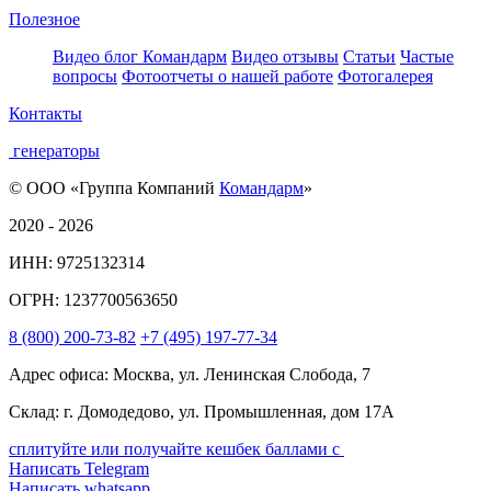
Полезное
Видео блог Командарм
Видео отзывы
Статьи
Частые
вопросы
Фотоотчеты о нашей работе
Фотогалерея
Контакты
генераторы
© ООО «Группа Компаний
Командарм
»
2020 - 2026
ИНН: 9725132314
ОГРН: 1237700563650
8
(800)
200-73-82
+7
(495)
197-77-34
Адрес офиса: Москва, ул. Ленинская Слобода, 7
Склад: г. Домодедово, ул. Промышленная, дом 17А
сплитуйте или получайте кешбек баллами с
Написать Telegram
Написать whatsapp