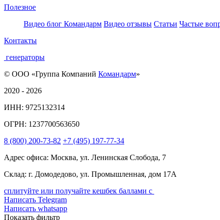
Полезное
Видео блог Командарм
Видео отзывы
Статьи
Частые воп
Контакты
генераторы
© ООО «Группа Компаний
Командарм
»
2020 - 2026
ИНН: 9725132314
ОГРН: 1237700563650
8
(800)
200-73-82
+7
(495)
197-77-34
Адрес офиса: Москва, ул. Ленинская Слобода, 7
Склад: г. Домодедово, ул. Промышленная, дом 17А
сплитуйте или получайте кешбек баллами с
Написать Telegram
Написать whatsapp
Показать фильтр