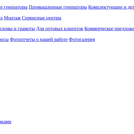
е генераторы
Промышленные генераторы
Комплектующие и де
та
Монтаж
Сервисные центры
пломы и грамоты
Для оптовых клиентов
Коммерческое предлож
росы
Фотоотчеты о нашей работе
Фотогалерея
учками