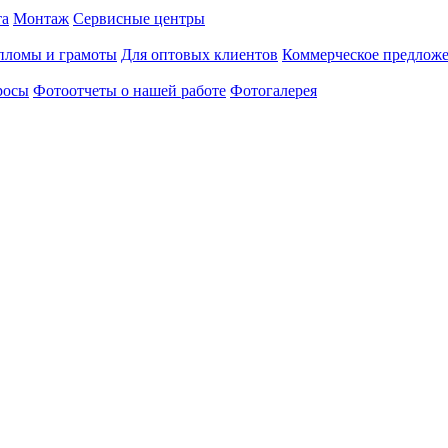
та
Монтаж
Сервисные центры
пломы и грамоты
Для оптовых клиентов
Коммерческое предлож
росы
Фотоотчеты о нашей работе
Фотогалерея