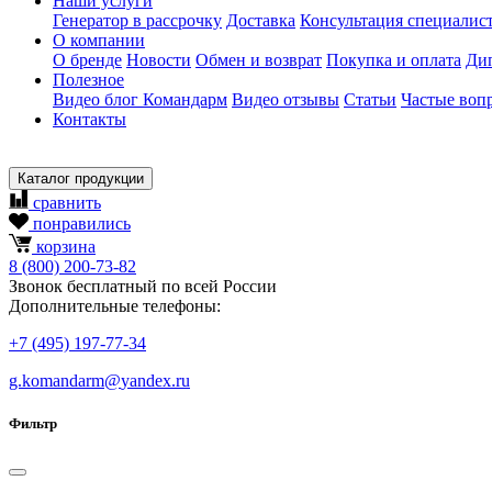
Наши услуги
Генератор в рассрочку
Доставка
Консультация специалис
О компании
О бренде
Новости
Обмен и возврат
Покупка и оплата
Ди
Полезное
Видео блог Командарм
Видео отзывы
Статьи
Частые воп
Контакты
Каталог продукции
сравнить
понравились
корзина
8
(800)
200-73-82
Звонок бесплатный по всей России
Дополнительные телефоны:
+7
(495)
197-77-34
g.komandarm
@
yandex.ru
Фильтр