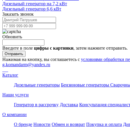
Дизельный генератор на 7,2 кВт
Дизельный генератор 6,6 кВт
Заказать звонок
Обновить
Введите в поле
цифры c картинки
, затем нажмите отправить.
Отправить
Нажимая на кнопку, вы соглашаетесь с
условиями обработки п
g.komandarm
@
yandex.ru
Каталог
Дизельные генераторы
Бензиновые генераторы
Сварочны
Наши услуги
Генератор в рассрочку
Доставка
Консультация специалис
О компании
О бренде
Новости
Обмен и возврат
Покупка и оплата
Ди