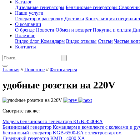
Каталог
Дизельные генераторы
Бензиновые генераторы
Сварочны
Наши услуги
Генератор в рассрочку
Доставка
Консультация специалис
О компании
О бренде
Новости
Обмен и возврат
Покупка и оплата
Ди
Полезное
Видео блог Командарм
Видео отзывы
Статьи
Частые воп
Контакты
Главная
//
Полезное
//
Фотогалерея
удобные розетки на 220V
Смотрите так же:
Модель бензинового генератора KGB-3500RA
Бензиновый генератор Командарм в комплекте с колесами и р
Бензиновый генератор KGB-6500-EA с электростартом
Дизельный генератор KMD - 4000 XA