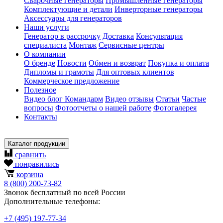
Сварочные генераторы
Промышленные генераторы
Комплектующие и детали
Инверторные генераторы
Аксессуары для генераторов
Наши услуги
Генератор в рассрочку
Доставка
Консультация
специалиста
Монтаж
Сервисные центры
О компании
О бренде
Новости
Обмен и возврат
Покупка и оплата
Дипломы и грамоты
Для оптовых клиентов
Коммерческое предложение
Полезное
Видео блог Командарм
Видео отзывы
Статьи
Частые
вопросы
Фотоотчеты о нашей работе
Фотогалерея
Контакты
Каталог продукции
сравнить
понравились
корзина
8
(800)
200-73-82
Звонок бесплатный по всей России
Дополнительные телефоны:
+7
(495)
197-77-34