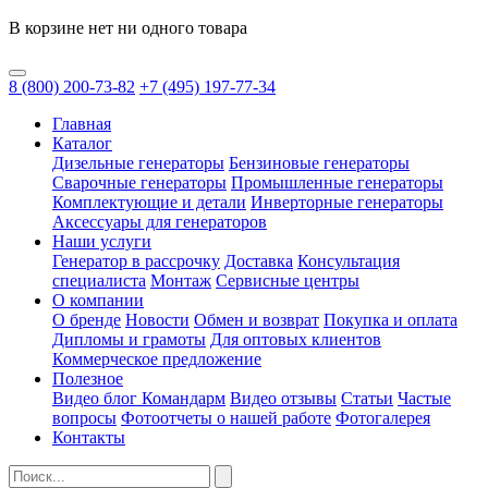
В корзине нет ни одного товара
8
(800)
200-73-82
+7
(495)
197-77-34
Главная
Каталог
Дизельные генераторы
Бензиновые генераторы
Сварочные генераторы
Промышленные генераторы
Комплектующие и детали
Инверторные генераторы
Аксессуары для генераторов
Наши услуги
Генератор в рассрочку
Доставка
Консультация
специалиста
Монтаж
Сервисные центры
О компании
О бренде
Новости
Обмен и возврат
Покупка и оплата
Дипломы и грамоты
Для оптовых клиентов
Коммерческое предложение
Полезное
Видео блог Командарм
Видео отзывы
Статьи
Частые
вопросы
Фотоотчеты о нашей работе
Фотогалерея
Контакты