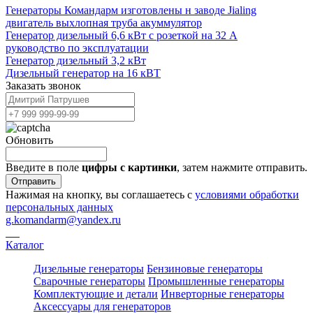
Генераторы Командарм изготовлены н заводе Jialing
двигатель выхлопная труба акуммулятор
Генератор дизельный 6,6 кВт с розеткой на 32 А
руководство по эксплуатации
Генератор дизельный 3,2 кВт
Дизельный генератор на 16 кВТ
Заказать звонок
Обновить
Введите в поле
цифры c картинки
, затем нажмите отправить.
Отправить
Нажимая на кнопку, вы соглашаетесь с
условиями обработки
персональных данных
g.komandarm
@
yandex.ru
Каталог
Дизельные генераторы
Бензиновые генераторы
Сварочные генераторы
Промышленные генераторы
Комплектующие и детали
Инверторные генераторы
Аксессуары для генераторов