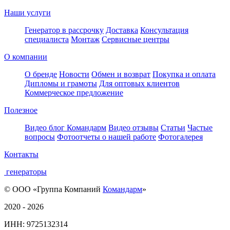
Наши услуги
Генератор в рассрочку
Доставка
Консультация
специалиста
Монтаж
Сервисные центры
О компании
О бренде
Новости
Обмен и возврат
Покупка и оплата
Дипломы и грамоты
Для оптовых клиентов
Коммерческое предложение
Полезное
Видео блог Командарм
Видео отзывы
Статьи
Частые
вопросы
Фотоотчеты о нашей работе
Фотогалерея
Контакты
генераторы
© ООО «Группа Компаний
Командарм
»
2020 - 2026
ИНН: 9725132314