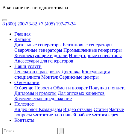
В корзине нет ни одного товара
8
(800)
200-73-82
+7
(495)
197-77-34
Главная
Каталог
Дизельные генераторы
Бензиновые генераторы
Сварочные генераторы
Промышленные генераторы
Комплектующие и детали
Инверторные генераторы
Аксессуары для генераторов
Наши услуги
Генератор в рассрочку
Доставка
Консультация
специалиста
Монтаж
Сервисные центры
О компании
О бренде
Новости
Обмен и возврат
Покупка и оплата
Дипломы и грамоты
Для оптовых клиентов
Коммерческое предложение
Полезное
Видео блог Командарм
Видео отзывы
Статьи
Частые
вопросы
Фотоотчеты о нашей работе
Фотогалерея
Контакты