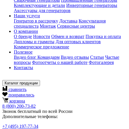
Сварочные генераторы
Промышленные генераторы
Комплектующие и детали
Инверторные генераторы
Аксессуары для генераторов
Наши услуги
Генератор в рассрочку
Доставка
Консультация
специалиста
Монтаж
Сервисные центры
О компании
О бренде
Новости
Обмен и возврат
Покупка и оплата
Дипломы и грамоты
Для оптовых клиентов
Коммерческое предложение
Полезное
Видео блог Командарм
Видео отзывы
Статьи
Частые
вопросы
Фотоотчеты о нашей работе
Фотогалерея
Контакты
Каталог продукции
сравнить
понравились
корзина
8
(800)
200-73-82
Звонок бесплатный по всей России
Дополнительные телефоны:
+7
(495)
197-77-34