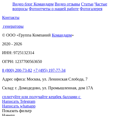
Видео блог Командарм
Видео отзывы
Статьи
Частые
вопросы
Фотоотчеты о нашей работе
Фотогалерея
Контакты
генераторы
© ООО «Группа Компаний
Командарм
»
2020 - 2026
ИНН: 9725132314
ОГРН: 1237700563650
8
(800)
200-73-82
+7
(495)
197-77-34
Адрес офиса: Москва, ул. Ленинская Слобода, 7
Склад: г. Домодедово, ул. Промышленная, дом 17А
сплитуйте или получайте кешбек баллами с
Написать Telegram
Написать whatsapp
Показать фильтр
Наверх