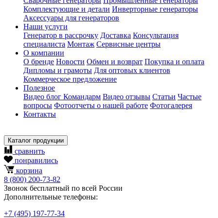
Сварочные генераторы
Промышленные генераторы
Комплектующие и детали
Инверторные генераторы
Аксессуары для генераторов
Наши услуги
Генератор в рассрочку
Доставка
Консультация
специалиста
Монтаж
Сервисные центры
О компании
О бренде
Новости
Обмен и возврат
Покупка и оплата
Дипломы и грамоты
Для оптовых клиентов
Коммерческое предложение
Полезное
Видео блог Командарм
Видео отзывы
Статьи
Частые
вопросы
Фотоотчеты о нашей работе
Фотогалерея
Контакты
Каталог продукции
сравнить
понравились
корзина
8
(800)
200-73-82
Звонок бесплатный по всей России
Дополнительные телефоны:
+7
(495)
197-77-34