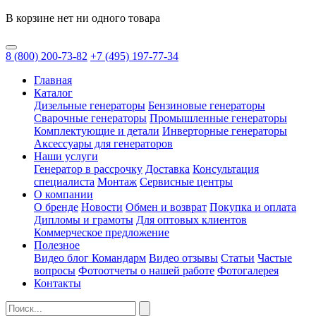
В корзине нет ни одного товара
8
(800)
200-73-82
+7
(495)
197-77-34
Главная
Каталог
Дизельные генераторы
Бензиновые генераторы
Сварочные генераторы
Промышленные генераторы
Комплектующие и детали
Инверторные генераторы
Аксессуары для генераторов
Наши услуги
Генератор в рассрочку
Доставка
Консультация
специалиста
Монтаж
Сервисные центры
О компании
О бренде
Новости
Обмен и возврат
Покупка и оплата
Дипломы и грамоты
Для оптовых клиентов
Коммерческое предложение
Полезное
Видео блог Командарм
Видео отзывы
Статьи
Частые
вопросы
Фотоотчеты о нашей работе
Фотогалерея
Контакты