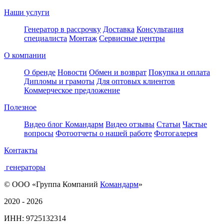
Наши услуги
Генератор в рассрочку
Доставка
Консультация
специалиста
Монтаж
Сервисные центры
О компании
О бренде
Новости
Обмен и возврат
Покупка и оплата
Дипломы и грамоты
Для оптовых клиентов
Коммерческое предложение
Полезное
Видео блог Командарм
Видео отзывы
Статьи
Частые
вопросы
Фотоотчеты о нашей работе
Фотогалерея
Контакты
генераторы
© ООО «Группа Компаний
Командарм
»
2020 - 2026
ИНН: 9725132314