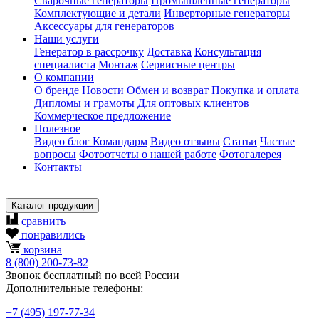
Сварочные генераторы
Промышленные генераторы
Комплектующие и детали
Инверторные генераторы
Аксессуары для генераторов
Наши услуги
Генератор в рассрочку
Доставка
Консультация
специалиста
Монтаж
Сервисные центры
О компании
О бренде
Новости
Обмен и возврат
Покупка и оплата
Дипломы и грамоты
Для оптовых клиентов
Коммерческое предложение
Полезное
Видео блог Командарм
Видео отзывы
Статьи
Частые
вопросы
Фотоотчеты о нашей работе
Фотогалерея
Контакты
Каталог продукции
сравнить
понравились
корзина
8
(800)
200-73-82
Звонок бесплатный по всей России
Дополнительные телефоны:
+7
(495)
197-77-34