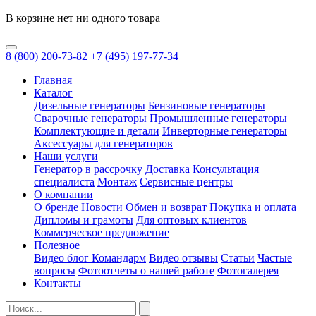
В корзине нет ни одного товара
8
(800)
200-73-82
+7
(495)
197-77-34
Главная
Каталог
Дизельные генераторы
Бензиновые генераторы
Сварочные генераторы
Промышленные генераторы
Комплектующие и детали
Инверторные генераторы
Аксессуары для генераторов
Наши услуги
Генератор в рассрочку
Доставка
Консультация
специалиста
Монтаж
Сервисные центры
О компании
О бренде
Новости
Обмен и возврат
Покупка и оплата
Дипломы и грамоты
Для оптовых клиентов
Коммерческое предложение
Полезное
Видео блог Командарм
Видео отзывы
Статьи
Частые
вопросы
Фотоотчеты о нашей работе
Фотогалерея
Контакты