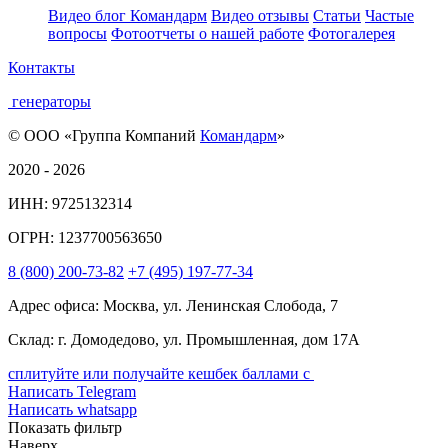
Видео блог Командарм
Видео отзывы
Статьи
Частые
вопросы
Фотоотчеты о нашей работе
Фотогалерея
Контакты
генераторы
© ООО «Группа Компаний
Командарм
»
2020 - 2026
ИНН: 9725132314
ОГРН: 1237700563650
8
(800)
200-73-82
+7
(495)
197-77-34
Адрес офиса: Москва, ул. Ленинская Слобода, 7
Склад: г. Домодедово, ул. Промышленная, дом 17А
сплитуйте или получайте кешбек баллами с
Написать Telegram
Написать whatsapp
Показать фильтр
Наверх