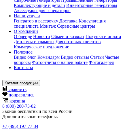
Сварочные генераторы
Промышленные генераторы
Комплектующие и детали
Инверторные генераторы
Аксессуары для генераторов
Наши услуги
Генератор в рассрочку
Доставка
Консультация
специалиста
Монтаж
Сервисные центры
О компании
О бренде
Новости
Обмен и возврат
Покупка и оплата
Дипломы и грамоты
Для оптовых клиентов
Коммерческое предложение
Полезное
Видео блог Командарм
Видео отзывы
Статьи
Частые
вопросы
Фотоотчеты о нашей работе
Фотогалерея
Контакты
Каталог продукции
сравнить
понравились
корзина
8
(800)
200-73-82
Звонок бесплатный по всей России
Дополнительные телефоны:
+7
(495)
197-77-34