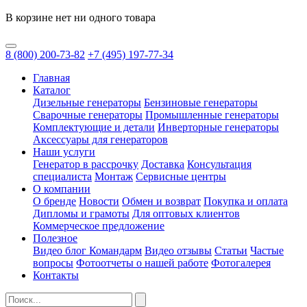
В корзине нет ни одного товара
8
(800)
200-73-82
+7
(495)
197-77-34
Главная
Каталог
Дизельные генераторы
Бензиновые генераторы
Сварочные генераторы
Промышленные генераторы
Комплектующие и детали
Инверторные генераторы
Аксессуары для генераторов
Наши услуги
Генератор в рассрочку
Доставка
Консультация
специалиста
Монтаж
Сервисные центры
О компании
О бренде
Новости
Обмен и возврат
Покупка и оплата
Дипломы и грамоты
Для оптовых клиентов
Коммерческое предложение
Полезное
Видео блог Командарм
Видео отзывы
Статьи
Частые
вопросы
Фотоотчеты о нашей работе
Фотогалерея
Контакты