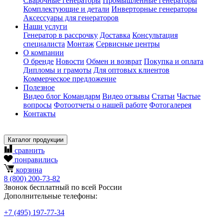
Сварочные генераторы
Промышленные генераторы
Комплектующие и детали
Инверторные генераторы
Аксессуары для генераторов
Наши услуги
Генератор в рассрочку
Доставка
Консультация
специалиста
Монтаж
Сервисные центры
О компании
О бренде
Новости
Обмен и возврат
Покупка и оплата
Дипломы и грамоты
Для оптовых клиентов
Коммерческое предложение
Полезное
Видео блог Командарм
Видео отзывы
Статьи
Частые
вопросы
Фотоотчеты о нашей работе
Фотогалерея
Контакты
Каталог продукции
сравнить
понравились
корзина
8
(800)
200-73-82
Звонок бесплатный по всей России
Дополнительные телефоны:
+7
(495)
197-77-34