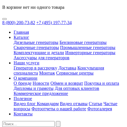
В корзине нет ни одного товара
8
(800)
200-73-82
+7
(495)
197-77-34
Главная
Каталог
Дизельные генераторы
Бензиновые генераторы
Сварочные генераторы
Промышленные генераторы
Комплектующие и детали
Инверторные генераторы
Аксессуары для генераторов
Наши услуги
Генератор в рассрочку
Доставка
Консультация
специалиста
Монтаж
Сервисные центры
О компании
О бренде
Новости
Обмен и возврат
Покупка и оплата
Дипломы и грамоты
Для оптовых клиентов
Коммерческое предложение
Полезное
Видео блог Командарм
Видео отзывы
Статьи
Частые
вопросы
Фотоотчеты о нашей работе
Фотогалерея
Контакты