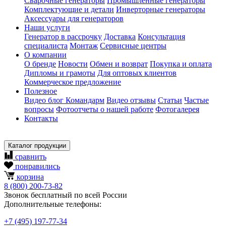
Сварочные генераторы
Промышленные генераторы
Комплектующие и детали
Инверторные генераторы
Аксессуары для генераторов
Наши услуги
Генератор в рассрочку
Доставка
Консультация
специалиста
Монтаж
Сервисные центры
О компании
О бренде
Новости
Обмен и возврат
Покупка и оплата
Дипломы и грамоты
Для оптовых клиентов
Коммерческое предложение
Полезное
Видео блог Командарм
Видео отзывы
Статьи
Частые
вопросы
Фотоотчеты о нашей работе
Фотогалерея
Контакты
Каталог продукции
сравнить
понравились
корзина
8
(800)
200-73-82
Звонок бесплатный по всей России
Дополнительные телефоны:
+7
(495)
197-77-34