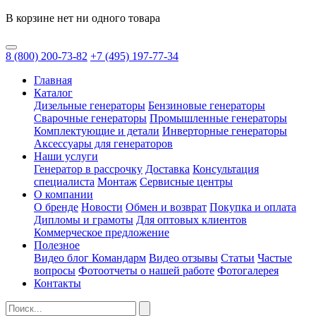
В корзине нет ни одного товара
8
(800)
200-73-82
+7
(495)
197-77-34
Главная
Каталог
Дизельные генераторы
Бензиновые генераторы
Сварочные генераторы
Промышленные генераторы
Комплектующие и детали
Инверторные генераторы
Аксессуары для генераторов
Наши услуги
Генератор в рассрочку
Доставка
Консультация
специалиста
Монтаж
Сервисные центры
О компании
О бренде
Новости
Обмен и возврат
Покупка и оплата
Дипломы и грамоты
Для оптовых клиентов
Коммерческое предложение
Полезное
Видео блог Командарм
Видео отзывы
Статьи
Частые
вопросы
Фотоотчеты о нашей работе
Фотогалерея
Контакты