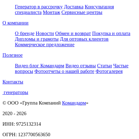
Генератор в рассрочку
Доставка
Консультация
специалиста
Монтаж
Сервисные центры
О компании
О бренде
Новости
Обмен и возврат
Покупка и оплата
Дипломы и грамоты
Для оптовых клиентов
Коммерческое предложение
Полезное
Видео блог Командарм
Видео отзывы
Статьи
Частые
вопросы
Фотоотчеты о нашей работе
Фотогалерея
Контакты
генераторы
© ООО «Группа Компаний
Командарм
»
2020 - 2026
ИНН: 9725132314
ОГРН: 1237700563650