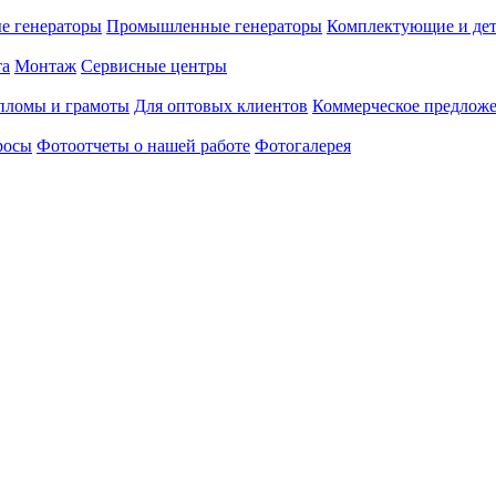
е генераторы
Промышленные генераторы
Комплектующие и де
та
Монтаж
Сервисные центры
пломы и грамоты
Для оптовых клиентов
Коммерческое предлож
росы
Фотоотчеты о нашей работе
Фотогалерея