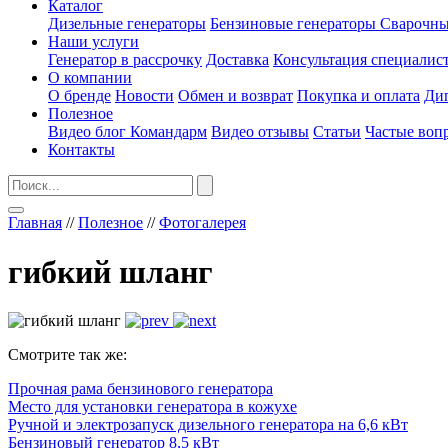
Каталог
Дизельные генераторы
Бензиновые генераторы
Сварочны
Наши услуги
Генератор в рассрочку
Доставка
Консультация специалис
О компании
О бренде
Новости
Обмен и возврат
Покупка и оплата
Ди
Полезное
Видео блог Командарм
Видео отзывы
Статьи
Частые воп
Контакты
Главная
//
Полезное
//
Фотогалерея
гибкий шланг
Смотрите так же:
Прочная рама бензинового генератора
Место для установки генератора в кожухе
Ручной и электрозапуск дизельного генератора на 6,6 кВт
Бензиновый генератор 8,5 кВт