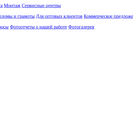
та
Монтаж
Сервисные центры
пломы и грамоты
Для оптовых клиентов
Коммерческое предлож
росы
Фотоотчеты о нашей работе
Фотогалерея