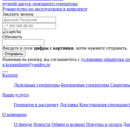
ручной запуск дизельного генератора
Руководство по эксплуатации в комплекте
Заказать звонок
Обновить
Введите в поле
цифры c картинки
, затем нажмите отправить.
Отправить
Нажимая на кнопку, вы соглашаетесь с
условиями обработки п
g.komandarm
@
yandex.ru
Каталог
Дизельные генераторы
Бензиновые генераторы
Сварочны
Наши услуги
Генератор в рассрочку
Доставка
Консультация специалис
О компании
О бренде
Новости
Обмен и возврат
Покупка и оплата
Ди