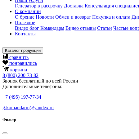
Наши услуги
Генератор в рассрочку
Доставка
Консультация специалис
О компании
О бренде
Новости
Обмен и возврат
Покупка и оплата
Ди
Полезное
Видео блог Командарм
Видео отзывы
Статьи
Частые воп
Контакты
Каталог продукции
сравнить
понравились
корзина
8
(800)
200-73-82
Звонок бесплатный по всей России
Дополнительные телефоны:
+7
(495)
197-77-34
g.komandarm
@
yandex.ru
Фильтр