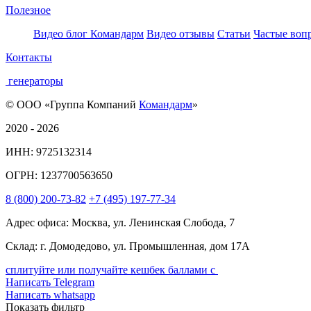
Полезное
Видео блог Командарм
Видео отзывы
Статьи
Частые воп
Контакты
генераторы
© ООО «Группа Компаний
Командарм
»
2020 - 2026
ИНН: 9725132314
ОГРН: 1237700563650
8
(800)
200-73-82
+7
(495)
197-77-34
Адрес офиса: Москва, ул. Ленинская Слобода, 7
Склад: г. Домодедово, ул. Промышленная, дом 17А
сплитуйте или получайте кешбек баллами с
Написать Telegram
Написать whatsapp
Показать фильтр