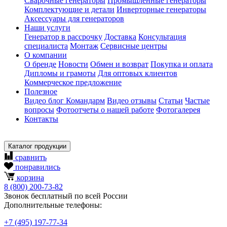
Сварочные генераторы
Промышленные генераторы
Комплектующие и детали
Инверторные генераторы
Аксессуары для генераторов
Наши услуги
Генератор в рассрочку
Доставка
Консультация
специалиста
Монтаж
Сервисные центры
О компании
О бренде
Новости
Обмен и возврат
Покупка и оплата
Дипломы и грамоты
Для оптовых клиентов
Коммерческое предложение
Полезное
Видео блог Командарм
Видео отзывы
Статьи
Частые
вопросы
Фотоотчеты о нашей работе
Фотогалерея
Контакты
Каталог продукции
сравнить
понравились
корзина
8
(800)
200-73-82
Звонок бесплатный по всей России
Дополнительные телефоны:
+7
(495)
197-77-34