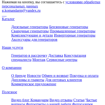
Нажимая на кнопку, вы соглашаетесь с
условиями обработки
персональных данных
g.komandarm
@
yandex.ru
Каталог
Дизельные генераторы
Бензиновые генераторы
Сварочные генераторы
Промышленные генераторы
Комплектующие и детали
Инверторные генераторы
Аксессуары для генераторов
Наши услуги
Генератор в рассрочку
Доставка
Консультация
специалиста
Монтаж
Сервисные центры
О компании
О бренде
Новости
Обмен и возврат
Покупка и оплата
Дипломы и грамоты
Для оптовых клиентов
Коммерческое предложение
Полезное
Видео блог Командарм
Видео отзывы
Статьи
Частые
вопросы
Фотоотчеты о нашей работе
Фотогалерея