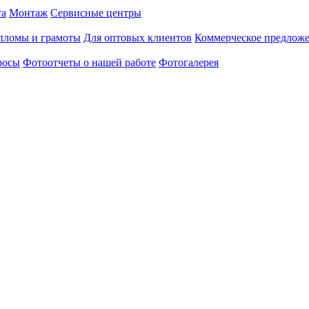
та
Монтаж
Сервисные центры
пломы и грамоты
Для оптовых клиентов
Коммерческое предлож
росы
Фотоотчеты о нашей работе
Фотогалерея