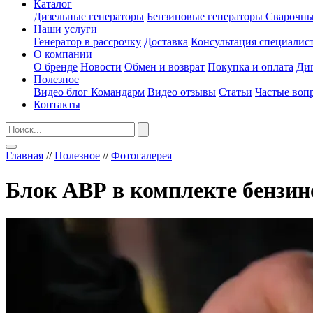
Каталог
Дизельные генераторы
Бензиновые генераторы
Сварочны
Наши услуги
Генератор в рассрочку
Доставка
Консультация специалис
О компании
О бренде
Новости
Обмен и возврат
Покупка и оплата
Ди
Полезное
Видео блог Командарм
Видео отзывы
Статьи
Частые воп
Контакты
Главная
//
Полезное
//
Фотогалерея
Блок АВР в комплекте бензин