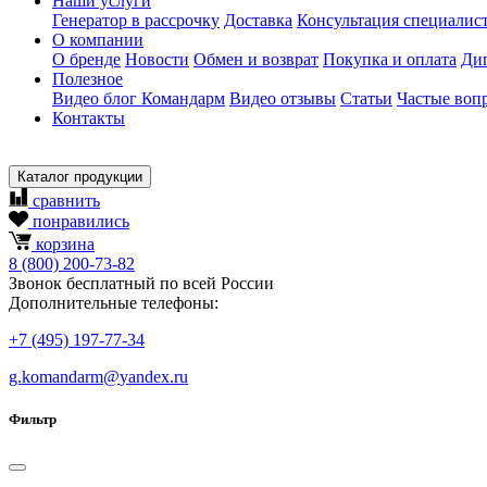
Наши услуги
Генератор в рассрочку
Доставка
Консультация специалис
О компании
О бренде
Новости
Обмен и возврат
Покупка и оплата
Ди
Полезное
Видео блог Командарм
Видео отзывы
Статьи
Частые воп
Контакты
Каталог продукции
сравнить
понравились
корзина
8
(800)
200-73-82
Звонок бесплатный по всей России
Дополнительные телефоны:
+7
(495)
197-77-34
g.komandarm
@
yandex.ru
Фильтр