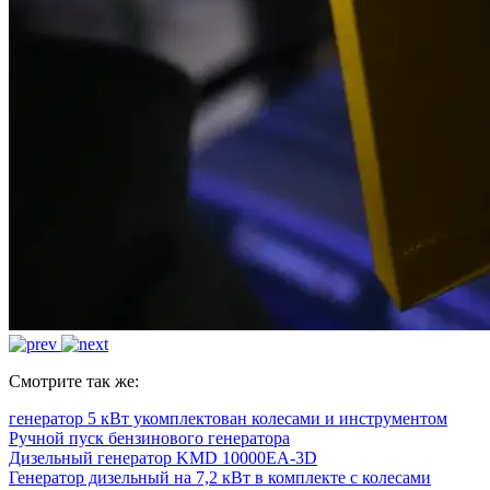
Смотрите так же:
генератор 5 кВт укомплектован колесами и инструментом
Ручной пуск бензинового генератора
Дизельный генератор KMD 10000EA-3D
Генератор дизельный на 7,2 кВт в комплекте с колесами