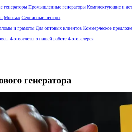
е генераторы
Промышленные генераторы
Комплектующие и де
та
Монтаж
Сервисные центры
пломы и грамоты
Для оптовых клиентов
Коммерческое предлож
росы
Фотоотчеты о нашей работе
Фотогалерея
ового генератора