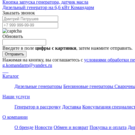
Кнопка запуска генератора, датчик масла
Дизельный генератор на 6,6 кВт Командарм
Заказать звонок
Обновить
Введите в поле
цифры c картинки
, затем нажмите отправить.
Отправить
Нажимая на кнопку, вы соглашаетесь с
условиями обработки п
g.komandarm
@
yandex.ru
Каталог
Дизельные генераторы
Бензиновые генераторы
Сварочны
Наши услуги
Генератор в рассрочку
Доставка
Консультация специалис
О компании
О бренде
Новости
Обмен и возврат
Покупка и оплата
Ди