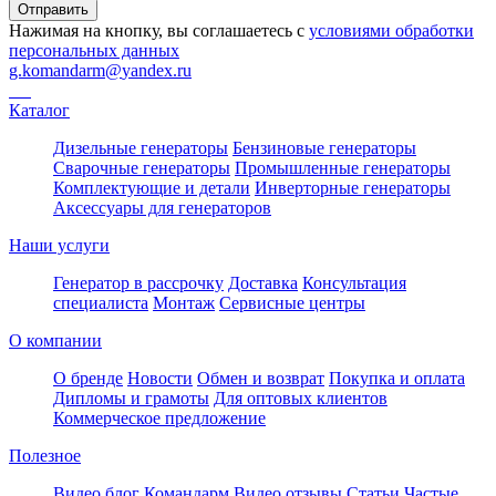
Отправить
Нажимая на кнопку, вы соглашаетесь с
условиями обработки
персональных данных
g.komandarm
@
yandex.ru
Каталог
Дизельные генераторы
Бензиновые генераторы
Сварочные генераторы
Промышленные генераторы
Комплектующие и детали
Инверторные генераторы
Аксессуары для генераторов
Наши услуги
Генератор в рассрочку
Доставка
Консультация
специалиста
Монтаж
Сервисные центры
О компании
О бренде
Новости
Обмен и возврат
Покупка и оплата
Дипломы и грамоты
Для оптовых клиентов
Коммерческое предложение
Полезное
Видео блог Командарм
Видео отзывы
Статьи
Частые