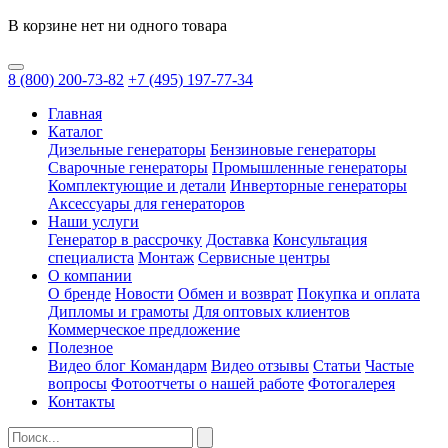
В корзине нет ни одного товара
8
(800)
200-73-82
+7
(495)
197-77-34
Главная
Каталог
Дизельные генераторы
Бензиновые генераторы
Сварочные генераторы
Промышленные генераторы
Комплектующие и детали
Инверторные генераторы
Аксессуары для генераторов
Наши услуги
Генератор в рассрочку
Доставка
Консультация
специалиста
Монтаж
Сервисные центры
О компании
О бренде
Новости
Обмен и возврат
Покупка и оплата
Дипломы и грамоты
Для оптовых клиентов
Коммерческое предложение
Полезное
Видео блог Командарм
Видео отзывы
Статьи
Частые
вопросы
Фотоотчеты о нашей работе
Фотогалерея
Контакты