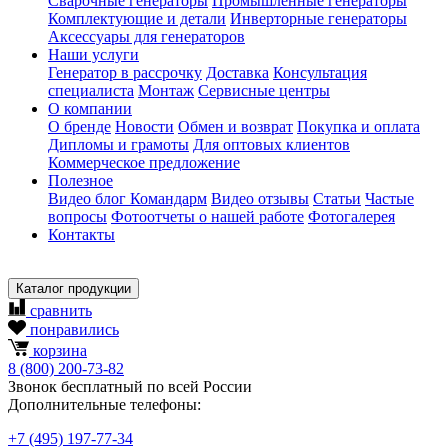
Сварочные генераторы
Промышленные генераторы
Комплектующие и детали
Инверторные генераторы
Аксессуары для генераторов
Наши услуги
Генератор в рассрочку
Доставка
Консультация
специалиста
Монтаж
Сервисные центры
О компании
О бренде
Новости
Обмен и возврат
Покупка и оплата
Дипломы и грамоты
Для оптовых клиентов
Коммерческое предложение
Полезное
Видео блог Командарм
Видео отзывы
Статьи
Частые
вопросы
Фотоотчеты о нашей работе
Фотогалерея
Контакты
Каталог продукции
сравнить
понравились
корзина
8
(800)
200-73-82
Звонок бесплатный по всей России
Дополнительные телефоны:
+7
(495)
197-77-34