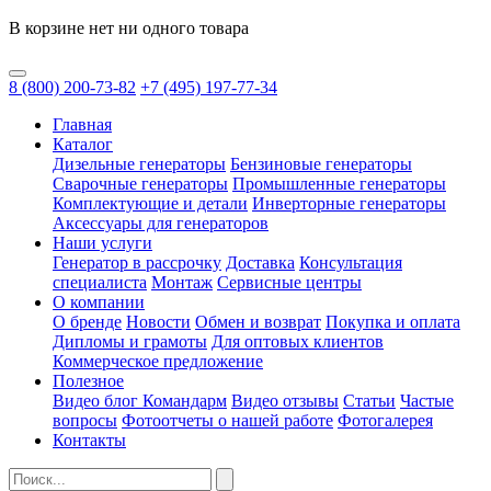
В корзине нет ни одного товара
8
(800)
200-73-82
+7
(495)
197-77-34
Главная
Каталог
Дизельные генераторы
Бензиновые генераторы
Сварочные генераторы
Промышленные генераторы
Комплектующие и детали
Инверторные генераторы
Аксессуары для генераторов
Наши услуги
Генератор в рассрочку
Доставка
Консультация
специалиста
Монтаж
Сервисные центры
О компании
О бренде
Новости
Обмен и возврат
Покупка и оплата
Дипломы и грамоты
Для оптовых клиентов
Коммерческое предложение
Полезное
Видео блог Командарм
Видео отзывы
Статьи
Частые
вопросы
Фотоотчеты о нашей работе
Фотогалерея
Контакты