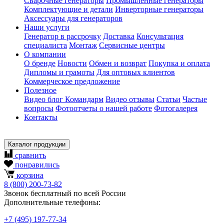
Сварочные генераторы
Промышленные генераторы
Комплектующие и детали
Инверторные генераторы
Аксессуары для генераторов
Наши услуги
Генератор в рассрочку
Доставка
Консультация
специалиста
Монтаж
Сервисные центры
О компании
О бренде
Новости
Обмен и возврат
Покупка и оплата
Дипломы и грамоты
Для оптовых клиентов
Коммерческое предложение
Полезное
Видео блог Командарм
Видео отзывы
Статьи
Частые
вопросы
Фотоотчеты о нашей работе
Фотогалерея
Контакты
Каталог продукции
сравнить
понравились
корзина
8
(800)
200-73-82
Звонок бесплатный по всей России
Дополнительные телефоны:
+7
(495)
197-77-34