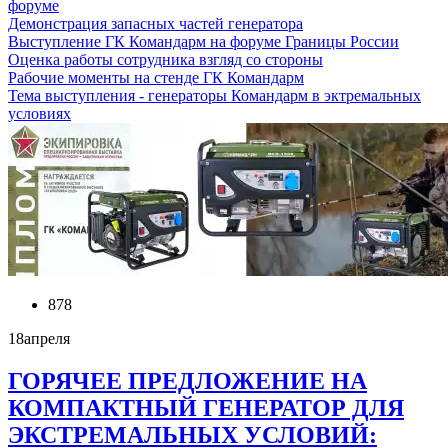
форуме
Демонстрация запасных частей генератора
Выступление ГК Командарм на форуме Границы России
Оценка работы сотрудника взгляд со стороны
Рабочие моменты на стенде ГК Командарм
Тема выступления - генераторы Командарм в эктремальных
условиях
878
18
апреля
ГОРЯЧЕЕ ПРЕДЛОЖЕНИЕ НА
КОМПАКТНЫЙ ГЕНЕРАТОР ДЛЯ
ЭКСТРЕМАЛЬНЫХ УСЛОВИЙ: