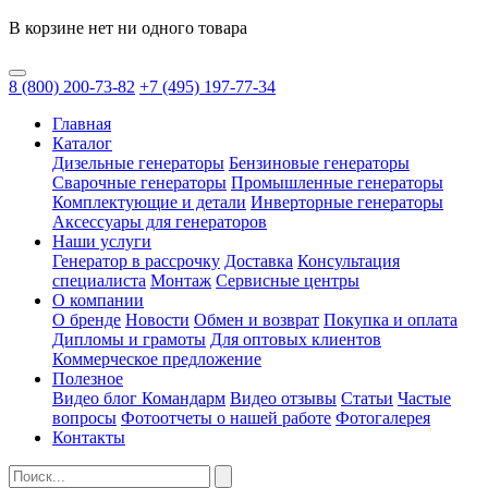
В корзине нет ни одного товара
8
(800)
200-73-82
+7
(495)
197-77-34
Главная
Каталог
Дизельные генераторы
Бензиновые генераторы
Сварочные генераторы
Промышленные генераторы
Комплектующие и детали
Инверторные генераторы
Аксессуары для генераторов
Наши услуги
Генератор в рассрочку
Доставка
Консультация
специалиста
Монтаж
Сервисные центры
О компании
О бренде
Новости
Обмен и возврат
Покупка и оплата
Дипломы и грамоты
Для оптовых клиентов
Коммерческое предложение
Полезное
Видео блог Командарм
Видео отзывы
Статьи
Частые
вопросы
Фотоотчеты о нашей работе
Фотогалерея
Контакты