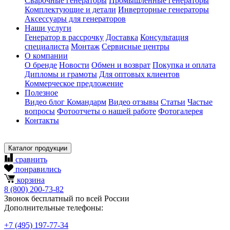
Сварочные генераторы
Промышленные генераторы
Комплектующие и детали
Инверторные генераторы
Аксессуары для генераторов
Наши услуги
Генератор в рассрочку
Доставка
Консультация
специалиста
Монтаж
Сервисные центры
О компании
О бренде
Новости
Обмен и возврат
Покупка и оплата
Дипломы и грамоты
Для оптовых клиентов
Коммерческое предложение
Полезное
Видео блог Командарм
Видео отзывы
Статьи
Частые
вопросы
Фотоотчеты о нашей работе
Фотогалерея
Контакты
Каталог продукции
сравнить
понравились
корзина
8
(800)
200-73-82
Звонок бесплатный по всей России
Дополнительные телефоны:
+7
(495)
197-77-34