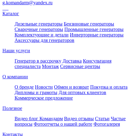
g.komandarm
@
yandex.ru
Каталог
Дизельные генераторы
Бензиновые генераторы
Сварочные генераторы
Промышленные генераторы
Комплектующие и детали
Инверторные генераторы
Аксессуары для генераторов
Наши услуги
Генератор в рассрочку
Доставка
Консультация
специалиста
Монтаж
Сервисные центры
О компании
О бренде
Новости
Обмен и возврат
Покупка и оплата
Дипломы и грамоты
Для оптовых клиентов
Коммерческое предложение
Полезное
Видео блог Командарм
Видео отзывы
Статьи
Частые
вопросы
Фотоотчеты о нашей работе
Фотогалерея
Контакты