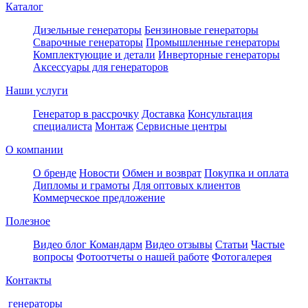
Каталог
Дизельные генераторы
Бензиновые генераторы
Сварочные генераторы
Промышленные генераторы
Комплектующие и детали
Инверторные генераторы
Аксессуары для генераторов
Наши услуги
Генератор в рассрочку
Доставка
Консультация
специалиста
Монтаж
Сервисные центры
О компании
О бренде
Новости
Обмен и возврат
Покупка и оплата
Дипломы и грамоты
Для оптовых клиентов
Коммерческое предложение
Полезное
Видео блог Командарм
Видео отзывы
Статьи
Частые
вопросы
Фотоотчеты о нашей работе
Фотогалерея
Контакты
генераторы