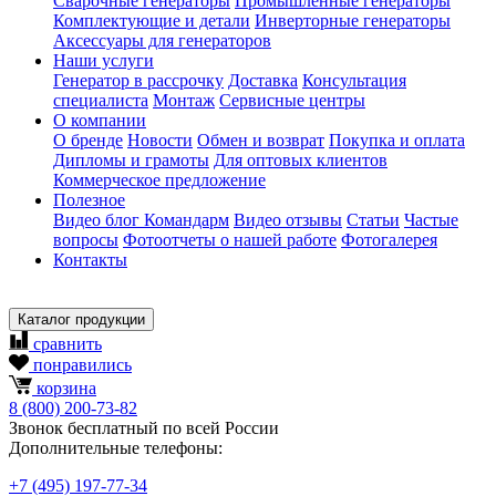
Сварочные генераторы
Промышленные генераторы
Комплектующие и детали
Инверторные генераторы
Аксессуары для генераторов
Наши услуги
Генератор в рассрочку
Доставка
Консультация
специалиста
Монтаж
Сервисные центры
О компании
О бренде
Новости
Обмен и возврат
Покупка и оплата
Дипломы и грамоты
Для оптовых клиентов
Коммерческое предложение
Полезное
Видео блог Командарм
Видео отзывы
Статьи
Частые
вопросы
Фотоотчеты о нашей работе
Фотогалерея
Контакты
Каталог продукции
сравнить
понравились
корзина
8
(800)
200-73-82
Звонок бесплатный по всей России
Дополнительные телефоны:
+7
(495)
197-77-34