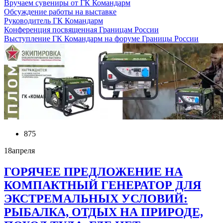
Вручаем сувениры от ГК Командарм
Обсуждение работы на выставке
Руководитель ГК Командарм
Конференция посвященная Границам России
Выступление ГК Командарм на форуме Границы России
875
18
апреля
ГОРЯЧЕЕ ПРЕДЛОЖЕНИЕ НА
КОМПАКТНЫЙ ГЕНЕРАТОР ДЛЯ
ЭКСТРЕМАЛЬНЫХ УСЛОВИЙ:
РЫБАЛКА, ОТДЫХ НА ПРИРОДЕ,