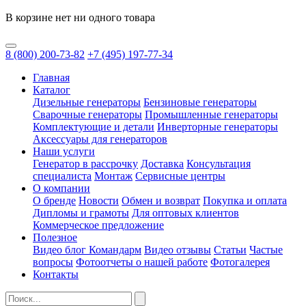
В корзине нет ни одного товара
8
(800)
200-73-82
+7
(495)
197-77-34
Главная
Каталог
Дизельные генераторы
Бензиновые генераторы
Сварочные генераторы
Промышленные генераторы
Комплектующие и детали
Инверторные генераторы
Аксессуары для генераторов
Наши услуги
Генератор в рассрочку
Доставка
Консультация
специалиста
Монтаж
Сервисные центры
О компании
О бренде
Новости
Обмен и возврат
Покупка и оплата
Дипломы и грамоты
Для оптовых клиентов
Коммерческое предложение
Полезное
Видео блог Командарм
Видео отзывы
Статьи
Частые
вопросы
Фотоотчеты о нашей работе
Фотогалерея
Контакты