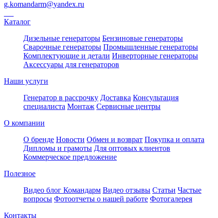
g.komandarm
@
yandex.ru
Каталог
Дизельные генераторы
Бензиновые генераторы
Сварочные генераторы
Промышленные генераторы
Комплектующие и детали
Инверторные генераторы
Аксессуары для генераторов
Наши услуги
Генератор в рассрочку
Доставка
Консультация
специалиста
Монтаж
Сервисные центры
О компании
О бренде
Новости
Обмен и возврат
Покупка и оплата
Дипломы и грамоты
Для оптовых клиентов
Коммерческое предложение
Полезное
Видео блог Командарм
Видео отзывы
Статьи
Частые
вопросы
Фотоотчеты о нашей работе
Фотогалерея
Контакты