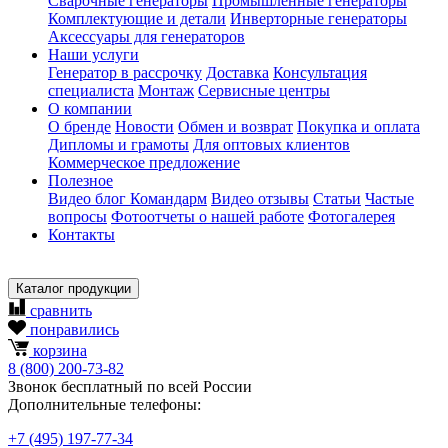
Сварочные генераторы
Промышленные генераторы
Комплектующие и детали
Инверторные генераторы
Аксессуары для генераторов
Наши услуги
Генератор в рассрочку
Доставка
Консультация
специалиста
Монтаж
Сервисные центры
О компании
О бренде
Новости
Обмен и возврат
Покупка и оплата
Дипломы и грамоты
Для оптовых клиентов
Коммерческое предложение
Полезное
Видео блог Командарм
Видео отзывы
Статьи
Частые
вопросы
Фотоотчеты о нашей работе
Фотогалерея
Контакты
Каталог продукции
сравнить
понравились
корзина
8
(800)
200-73-82
Звонок бесплатный по всей России
Дополнительные телефоны:
+7
(495)
197-77-34