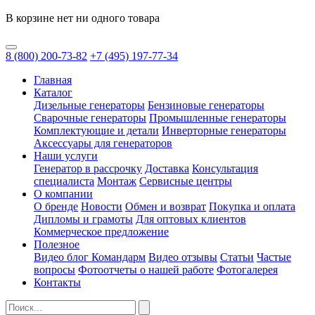
В корзине нет ни одного товара
8
(800)
200-73-82
+7
(495)
197-77-34
Главная
Каталог
Дизельные генераторы
Бензиновые генераторы
Сварочные генераторы
Промышленные генераторы
Комплектующие и детали
Инверторные генераторы
Аксессуары для генераторов
Наши услуги
Генератор в рассрочку
Доставка
Консультация
специалиста
Монтаж
Сервисные центры
О компании
О бренде
Новости
Обмен и возврат
Покупка и оплата
Дипломы и грамоты
Для оптовых клиентов
Коммерческое предложение
Полезное
Видео блог Командарм
Видео отзывы
Статьи
Частые
вопросы
Фотоотчеты о нашей работе
Фотогалерея
Контакты