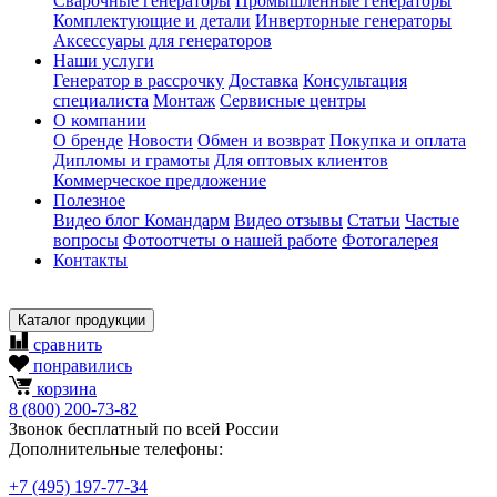
Сварочные генераторы
Промышленные генераторы
Комплектующие и детали
Инверторные генераторы
Аксессуары для генераторов
Наши услуги
Генератор в рассрочку
Доставка
Консультация
специалиста
Монтаж
Сервисные центры
О компании
О бренде
Новости
Обмен и возврат
Покупка и оплата
Дипломы и грамоты
Для оптовых клиентов
Коммерческое предложение
Полезное
Видео блог Командарм
Видео отзывы
Статьи
Частые
вопросы
Фотоотчеты о нашей работе
Фотогалерея
Контакты
Каталог продукции
сравнить
понравились
корзина
8
(800)
200-73-82
Звонок бесплатный по всей России
Дополнительные телефоны:
+7
(495)
197-77-34