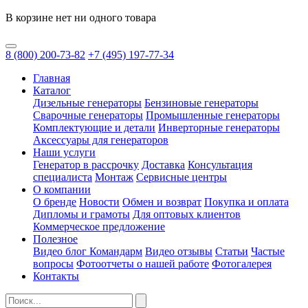
В корзине нет ни одного товара
8
(800)
200-73-82
+7
(495)
197-77-34
Главная
Каталог
Дизельные генераторы
Бензиновые генераторы
Сварочные генераторы
Промышленные генераторы
Комплектующие и детали
Инверторные генераторы
Аксессуары для генераторов
Наши услуги
Генератор в рассрочку
Доставка
Консультация
специалиста
Монтаж
Сервисные центры
О компании
О бренде
Новости
Обмен и возврат
Покупка и оплата
Дипломы и грамоты
Для оптовых клиентов
Коммерческое предложение
Полезное
Видео блог Командарм
Видео отзывы
Статьи
Частые
вопросы
Фотоотчеты о нашей работе
Фотогалерея
Контакты