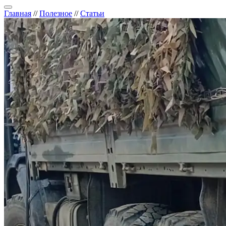
Главная
//
Полезное
//
Статьи