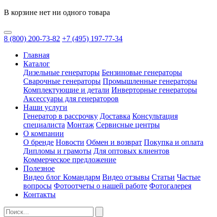
В корзине нет ни одного товара
8
(800)
200-73-82
+7
(495)
197-77-34
Главная
Каталог
Дизельные генераторы
Бензиновые генераторы
Сварочные генераторы
Промышленные генераторы
Комплектующие и детали
Инверторные генераторы
Аксессуары для генераторов
Наши услуги
Генератор в рассрочку
Доставка
Консультация
специалиста
Монтаж
Сервисные центры
О компании
О бренде
Новости
Обмен и возврат
Покупка и оплата
Дипломы и грамоты
Для оптовых клиентов
Коммерческое предложение
Полезное
Видео блог Командарм
Видео отзывы
Статьи
Частые
вопросы
Фотоотчеты о нашей работе
Фотогалерея
Контакты