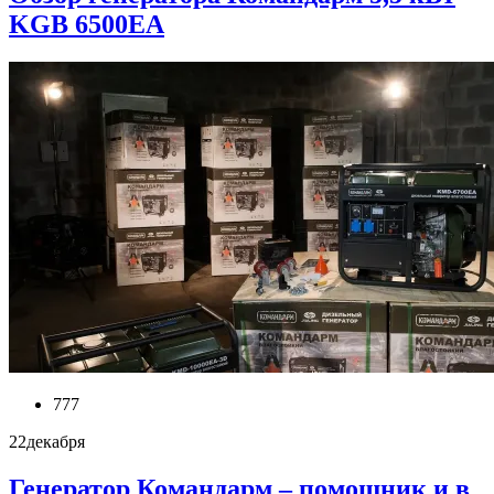
KGB 6500EA
777
22
декабря
Генератор Командарм – помощник и в