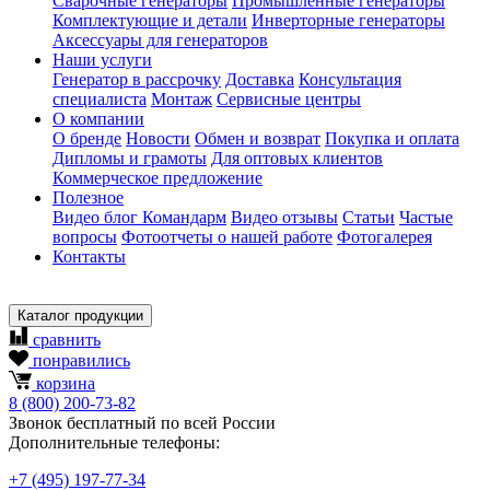
Сварочные генераторы
Промышленные генераторы
Комплектующие и детали
Инверторные генераторы
Аксессуары для генераторов
Наши услуги
Генератор в рассрочку
Доставка
Консультация
специалиста
Монтаж
Сервисные центры
О компании
О бренде
Новости
Обмен и возврат
Покупка и оплата
Дипломы и грамоты
Для оптовых клиентов
Коммерческое предложение
Полезное
Видео блог Командарм
Видео отзывы
Статьи
Частые
вопросы
Фотоотчеты о нашей работе
Фотогалерея
Контакты
Каталог продукции
сравнить
понравились
корзина
8
(800)
200-73-82
Звонок бесплатный по всей России
Дополнительные телефоны:
+7
(495)
197-77-34