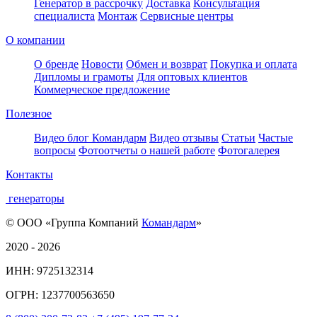
Генератор в рассрочку
Доставка
Консультация
специалиста
Монтаж
Сервисные центры
О компании
О бренде
Новости
Обмен и возврат
Покупка и оплата
Дипломы и грамоты
Для оптовых клиентов
Коммерческое предложение
Полезное
Видео блог Командарм
Видео отзывы
Статьи
Частые
вопросы
Фотоотчеты о нашей работе
Фотогалерея
Контакты
генераторы
© ООО «Группа Компаний
Командарм
»
2020 - 2026
ИНН: 9725132314
ОГРН: 1237700563650