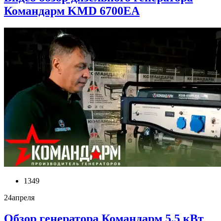
Командарм KMD 6700EA
1349
24
апреля
Обзор генератора Командарм 5,5 кВт